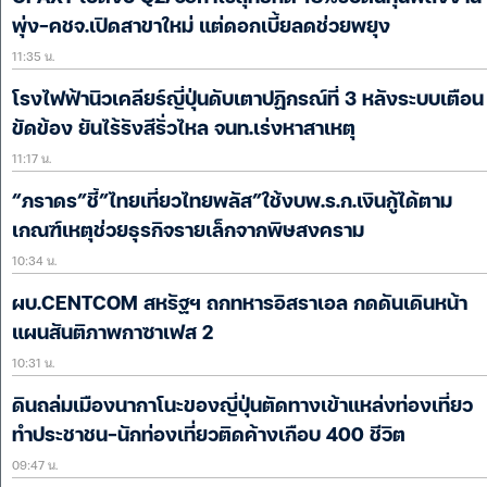
พุ่ง-คชจ.เปิดสาขาใหม่ แต่ดอกเบี้ยลดช่วยพยุง
11:35 น.
โรงไฟฟ้านิวเคลียร์ญี่ปุ่นดับเตาปฏิกรณ์ที่ 3 หลังระบบเตือน
ขัดข้อง ยันไร้รังสีรั่วไหล จนท.เร่งหาสาเหตุ
11:17 น.
“ภราดร”ชี้”ไทยเที่ยวไทยพลัส”ใช้งบพ.ร.ก.เงินกู้ได้ตาม
เกณฑ์เหตุช่วยธุรกิจรายเล็กจากพิษสงคราม
10:34 น.
ผบ.CENTCOM สหรัฐฯ ถกทหารอิสราเอล กดดันเดินหน้า
แผนสันติภาพกาซาเฟส 2
10:31 น.
ดินถล่มเมืองนากาโนะของญี่ปุ่นตัดทางเข้าแหล่งท่องเที่ยว
ทำประชาชน-นักท่องเที่ยวติดค้างเกือบ 400 ชีวิต
09:47 น.