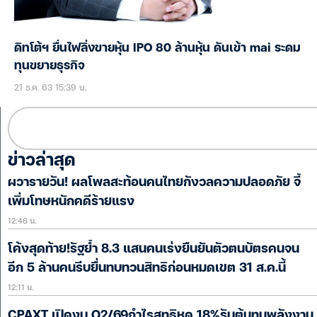
ดิทโต้ฯ ยื่นไฟลิ่งขายหุ้น IPO 80 ล้านหุ้น ดันเข้า mai ระดม
ทุนขยายธุรกิจ
21 ธ.ค. 63 15:39 น.
ข่าวล่าสุด
ผวารายวัน! ผลโพลสะท้อนคนไทยกังวลความปลอดภัย จี้
เพิ่มโทษหนักคดีร้ายแรง
12:46 น.
โค้งสุดท้าย!รัฐย้ำ 8.3 แสนคนเร่งยืนยันตัวตนบัตรคนจน
อีก 5 ล้านคนรีบยื่นทบทวนสิทธิก่อนหมดเขต 31 ส.ค.นี้
12:11 น.
CPAXT เปิดงบ Q2/69กำไรสุทธิหด 18%รับต้นทุนพลังงาน