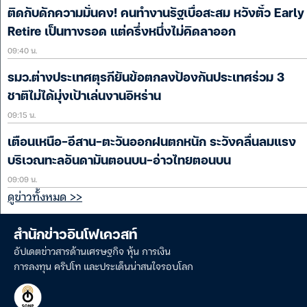
ติดกับดักความมั่นคง! คนทำงานรัฐเบื่อสะสม หวังตั๋ว Early
Retire เป็นทางรอด แต่ครึ่งหนึ่งไม่คิดลาออก
09:40 น.
รมว.ต่างประเทศตุรกียันข้อตกลงป้องกันประเทศร่วม 3
ชาติไม่ได้มุ่งเป้าเล่นงานอิหร่าน
09:15 น.
เตือนเหนือ-อีสาน-ตะวันออกฝนตกหนัก ระวังคลื่นลมแรง
บริเวณทะลอันดามันตอนบน-อ่าวไทยตอนบน
09:09 น.
ดูข่าวทั้งหมด >>
สำนักข่าวอินโฟเควสท์
อัปเดตข่าวสารด้านเศรษฐกิจ หุ้น การเงิน
การลงทุน คริปโท และประเด็นน่าสนใจรอบโลก