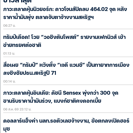
ข่าวล่าสุด
ภาวะตลาดหุ้นนิวยอร์ก: ดาวโจนส์ปิดลบ 464.02 จุด หลัง
ราคาน้ำมันพุ่ง ตลาดจับตาจ้างงานสหรัฐฯ
06:27 น.
ทรัมป์เดือด! โวย “วอชิงตันโพสต์” รายงานเฟกนิวส์ เข้า
ข่ายทรยศต่อชาติ
01:13 น.
สื่อเผย “ทรัมป์” หวังตั้ง “เจดี แวนซ์” เป็นทายาทการเมือง
ลงชิงชัยปธน.สหรัฐปี 71
00:14 น.
ภาวะตลาดหุ้นอินเดีย: ดัชนี Sensex พุ่งกว่า 300 จุด
ขานรับราคาน้ำมันร่วง, แบงก์ชาติคงดอกเบี้ย
06 ส.ค. 69 23:12 น.
ดอลลาร์แข็งค่า นลท.รอตัวเลขจ้างงาน, ข้อตกลงเปิดฮอร์
มุซ