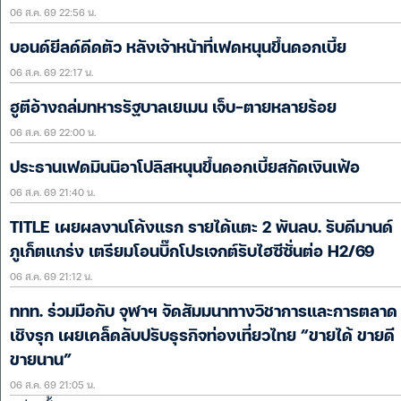
06 ส.ค. 69 22:56 น.
บอนด์ยีลด์ดีดตัว หลังเจ้าหน้าที่เฟดหนุนขึ้นดอกเบี้ย
06 ส.ค. 69 22:17 น.
ฮูตีอ้างถล่มทหารรัฐบาลเยเมน เจ็บ-ตายหลายร้อย
06 ส.ค. 69 22:00 น.
ประธานเฟดมินนิอาโปลิสหนุนขึ้นดอกเบี้ยสกัดเงินเฟ้อ
06 ส.ค. 69 21:40 น.
TITLE เผยผลงานโค้งแรก รายได้แตะ 2 พันลบ. รับดีมานด์
ภูเก็ตแกร่ง เตรียมโอนบิ๊กโปรเจกต์รับไฮซีซั่นต่อ H2/69
06 ส.ค. 69 21:12 น.
ททท. ร่วมมือกับ จุฬาฯ จัดสัมมนาทางวิชาการและการตลาด
เชิงรุก เผยเคล็ดลับปรับธุรกิจท่องเที่ยวไทย “ขายได้ ขายดี
ขายนาน”
06 ส.ค. 69 21:05 น.