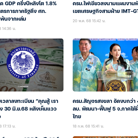
ด GDP ครึ่งปีหลังโต 1.8%
ครม.ไฟเขียวลงนามแผนงาน
มาตรการภาครัฐดึง ศก.
เขตเศรษฐกิจสามฝ่าย IMT-G
พ้นจากหล่ม
20 พ.ค. 68 15:42 น.
8 14:36 น.
เวลาลงทะเบียน “คุณสู้ เรา
ครม.สัญจรสงขลา อัดงบกว่า 
ึง 30 มิ.ย.68 หลังเห็นแวว
ลบ. พัฒนา-ฟื้นฟู 5 จ.ภาคใต้ฝั
ว
ไทย
8 17:13 น.
18 ก.พ. 68 15:41 น.