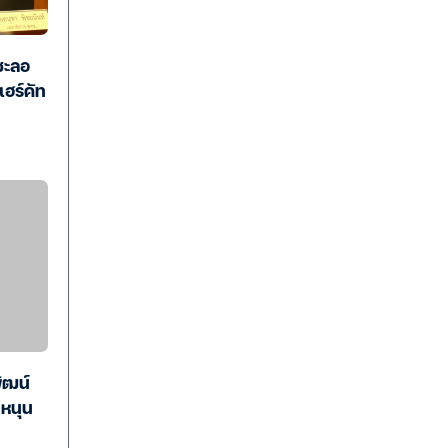
ชะลอ
แฮร์คัท
ัฒน์
 หนุน