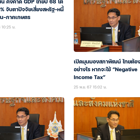
น์ คงคาด GDP ไทยปี 68 โต
% จับตาปัจจัยเสี่ยงสหรัฐ-หนี้
ือน-ภาคเกษตร
 10:25 น.
เปิดมุมมองสภาพัฒน์ ไทยต้อ
อย่างไร หากจะใช้ “Negative
Income Tax”
25 พ.ย. 67 15:02 น.