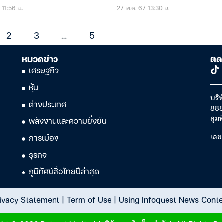
7 11:56 น.
27 พ.ค. 67 13:30 น.
2
3
…
5
หมวดข่าว
ติด
เศรษฐกิจ
หุ้น
บริษ
ต่างประเทศ
888
ลุม
พลังงานและความยั่งยืน
เลข
การเมือง
ธุรกิจ
ภูมิทัศน์สื่อไทยปีล่าสุด
ivacy Statement
|
Term of Use
|
Using Infoquest News Cont