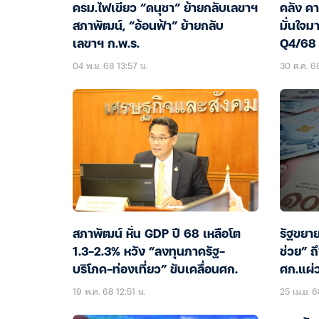
ครม.ไฟเขียว “ดนุชา” ย้ายกลับเลขาฯ
คลัง คา
สภาพัฒน์, “อ้อนฟ้า” ย้ายกลับ
มั่นใจ
เลขาฯ ก.พ.ร.
Q4/68 
04 พ.ย. 68 13:57 น.
30 ต.ค. 6
สภาพัฒน์ หั่น GDP ปี 68 เหลือโต
รัฐขยาย
1.3-2.3% หวัง “ลงทุนภาครัฐ-
ช่วย” ถ
บริโภค-ท่องเที่ยว” ขับเคลื่อนศก.
ศก.แผ่
19 พ.ค. 68 12:51 น.
25 เม.ย. 6