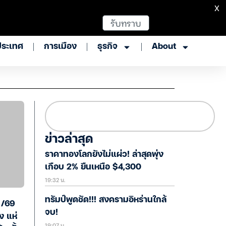
X
รับทราบ
ประเทศ
การเมือง
ธุรกิจ
About
ข่าวล่าสุด
ราคาทองโลกยังไม่แผ่ว! ล่าสุดพุ่ง
เกือบ 2% ยืนเหนือ $4,300
19:32 น.
ทรัมป์พูดชัด!!! สงครามอิหร่านใกล้
1/69
จบ!
ง แห่
19:07 น.