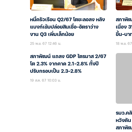
หนี้ครัวเรือน Q2/67 โตชะลอลง หลัง
สภาพัฒ
แบงก์เข้มปล่อยสินเชื่อ-อัตราว่าง
เนื่อง
งาน Q3 เพิ่มเล็กน้อย
ขึ้น-บ
จุด
25 พ.ย. 67 12:46 น.
18 พ.ย. 67
สภาพัฒน์ แถลง GDP ไตรมาส 2/67
โต 2.3% จากคาด 2.1-2.8% ทั้งปี
ปรับกรอบเป็น 2.3-2.8%
19 ส.ค. 67 10:03 น.
รมว.คลั
หวังดั
สภาพัฒ