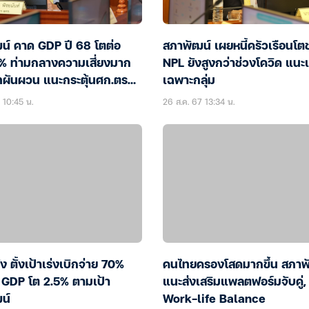
น์ คาด GDP ปี 68 โตต่อ
สภาพัฒน์ เผยหนี้ครัวเรือนโต
 3% ท่ามกลางความเสี่ยงมาก
NPL ยังสูงกว่าช่วงโควิด แนะ
าทผันผวน แนะกระตุ้นศก.ตรง
เฉพาะกลุ่ม
 10:45 น.
26 ส.ค. 67 13:34 น.
ง ตั้งเป้าเร่งเบิกจ่าย 70%
คนไทยครองโสดมากขึ้น สภาพ
น GDP โต 2.5% ตามเป้า
แนะส่งเสริมแพลตฟอร์มจับคู่,
น์
Work-life Balance