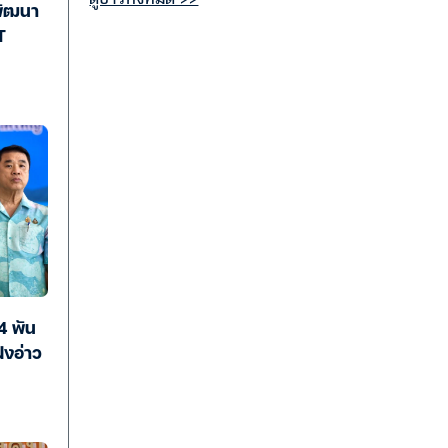
พัฒนา
T
4 พัน
่งอ่าว