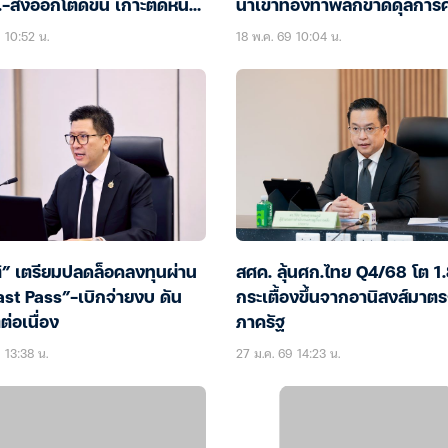
ส่งออกโตดีขึ้น เกาะติดหนี้
นำเข้าทองทำพลิกขาดดุลการค้
อน-ภัยแล้ง
แรกในรอบ 14 ไตรมาส
 10:52 น.
18 พ.ค. 69 10:04 น.
ิ” เตรียมปลดล็อคลงทุนผ่าน
สศค. ลุ้นศก.ไทย Q4/68 โต 1
ast Pass”-เบิกจ่ายงบ ดัน
กระเตื้องขึ้นจากอานิสงส์มาต
่อเนื่อง
ภาครัฐ
 13:38 น.
27 ม.ค. 69 14:23 น.