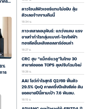
าครั้ง
ดาวโจนส์ฟิวเจอร์แทบไม่ขยับ ลุ้น
ตัวเลขจ้างงานคืนนี้
18:34 น.
ภาวะตลาดอนุพันธ์: แกว่งแคบ แรง
ขายทำกำไรกลุ่มแบงก์-โรงไฟฟ้า
ทองดีดขึ้นหลังดอลลาร์อ่อนค่า
18:27 น.
CRC ฮุบ “แม็กซ์แวลู”ในไทย 30
สาขาต่อยอด TOPS ลุยปรับโฉมใหม่
.8%
18:26 น.
รการ
AAI โชว์กำไรสุทธิ Q2/69 ฟื้นตัว
29.5% QoQ คาดครึ่งปีหลังดีต่อ ดัน
ยอดขายปีนี้ตามเป้า 7.6 พันลบ.
18:15 น.