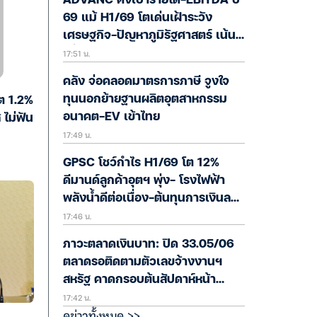
ADVANC คงเป้ารายได้-EBITDA ปี
69 แม้ H1/69 โตเด่นเฝ้าระวัง
เศรษฐกิจ-ปัญหาภูมิรัฐศาสตร์ เน้น
17:51 น.
เพิ่ม ARPU-ผู้ใช้ 5G
คลัง จ่อคลอดมาตรการภาษี จูงใจ
ทุนนอกย้ายฐานผลิตอุตสาหกรรม
ต 1.2%
อนาคต-EV เข้าไทย
ไม่ฟัน
17:49 น.
GPSC โชว์กำไร H1/69 โต 12%
ดีมานด์ลูกค้าอุตฯ พุ่ง- โรงไฟฟ้า
พลังน้ำดีต่อเนื่อง-ต้นทุนการเงินลด
17:46 น.
ลง
ภาวะตลาดเงินบาท: ปิด 33.05/06
ตลาดรอติดตามตัวเลขจ้างงานฯ
สหรัฐ คาดกรอบต้นสัปดาห์หน้า
17:42 น.
33.15-33.25
ดูข่าวทั้งหมด >>