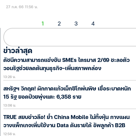
27 ก.ค. 66 11:56 น.
1
2
3
4
ข่าวล่าสุด
ดัชนีความสามารถแข่งขัน SMEs ไตรมาส 2/69 ชะลอตัว
วอนรัฐช่วยลดต้นทุนธุรกิจ-เพิ่มสภาพคล่อง
13:26 น.
สหรัฐฯ วิกฤต! ผักกาดแก้วเม็กซิโกพ่นพิษ เชื้อระบาดหนัก
15 รัฐ ยอดป่วยพุ่งแตะ 6,358 ราย
13:06 น.
TRUE สยบข่าวลือ! ย้ำ China Mobile ไม่ทิ้งหุ้น กางแผน
วางแพ็กเกจเพิ่มใช้งาน Data ดันรายได้ อัพลูกค้า B2B
12:56 น.