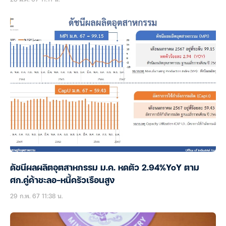
ดัชนีผลผลิตอุตสาหกรรม ม.ค. หดตัว 2.94%YoY ตาม
ศก.คู่ค้าชะลอ-หนี้ครัวเรือนสูง
29 ก.พ. 67 11:38 น.