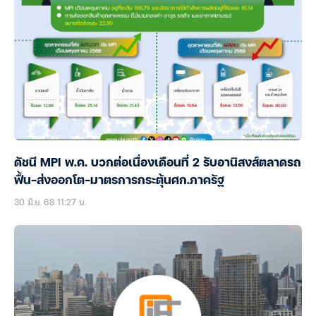
ดัชนี MPI พ.ค. บวกต่อเนื่องเดือนที่ 2 รับอานิสงส์ตลาดรถ
ฟื้น-ส่งออกโต-มาตรการกระตุ้นศก.ภาครัฐ
30 มิ.ย. 68 11:27 น.