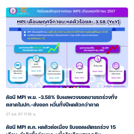
ดัชนี MPI พ.ย. -3.58% รับผลพวงยอดขายรถร่วงทั้ง
ตลาดในปท.-ส่งออก หวั่นทั้งปีหดตัวกว่าคาด
27 ธ.ค. 67 11:16 น.
ดัชนี MPI ต.ค. หดตัวต่อเนื่อง รับยอดผลิตรถร่วง 15