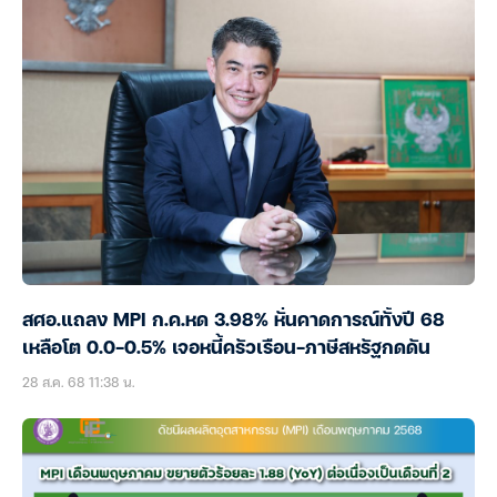
สศอ.แถลง MPI ก.ค.หด 3.98% หั่นคาดการณ์ทั้งปี 68
เหลือโต 0.0-0.5% เจอหนี้ครัวเรือน-ภาษีสหรัฐกดดัน
28 ส.ค. 68 11:38 น.