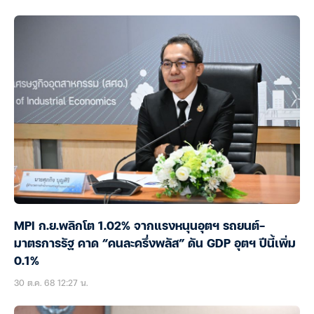
MPI ก.ย.พลิกโต 1.02% จากแรงหนุนอุตฯ รถยนต์-
มาตรการรัฐ คาด “คนละครึ่งพลัส” ดัน GDP อุตฯ ปีนี้เพิ่ม
0.1%
30 ต.ค. 68 12:27 น.