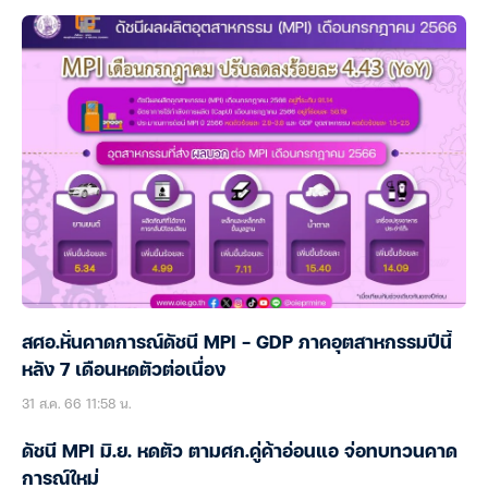
สศอ.หั่นคาดการณ์ดัชนี MPI – GDP ภาคอุตสาหกรรมปีนี้
หลัง 7 เดือนหดตัวต่อเนื่อง
31 ส.ค. 66 11:58 น.
ดัชนี MPI มิ.ย. หดตัว ตามศก.คู่ค้าอ่อนแอ จ่อทบทวนคาด
การณ์ใหม่