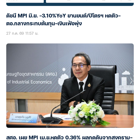
ดัชนี MPI มิ.ย. -3.10%YoY ยานยนต์/ปิโตรฯ หดตัว-
ตอ.กลางกระทบต้นทุน-เงินเฟ้อพุ่ง
27 ก.ค. 69 11:57 น.
สศอ. เผย MPI เม.ย.หดตัว 0.36% ผลกดดันจากสงคราม-