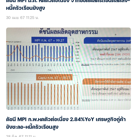
ดัชนี MPI มี.ค. หดตัวต่อเนื่อง จากยอดผลิตรถยนต์ลดลง-
หนี้ครัวเรือนยังสูง
30 เม.ย. 67 11:25 น.
ดัชนี MPI ก.พ.หดตัวต่อเนื่อง 2.84%YoY เศรษฐกิจคู่ค้า
ยังชะลอ-หนี้ครัวเรือนสูง
28 มี.ค. 67 11:11 น.