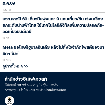
ต.ค.69
12:21 น.
บวท.คาดปี 69 เที่ยวบินพุ่งแตะ 9 แสนเที่ยว/วัน เร่งเครื่อง
ยกระดับน่านฟ้าไทย ใช้เทคโนโลยีดิจิทัลเพิ่มความปลอดภัย-
ลดเที่ยวบินดีเลย์
12:07 น.
Meta ขอโทษรัฐบาลอินเดีย หลังไม่ตั้งใจจำกัดโพสต์ของนา
ยกฯ โมดี
12:01 น.
ดูข่าวทั้งหมด >>
สำนักข่าวอินโฟเควสท์
อัปเดตข่าวสารด้านเศรษฐกิจ หุ้น การเงิน
การลงทุน คริปโท และประเด็นน่าสนใจรอบโลก