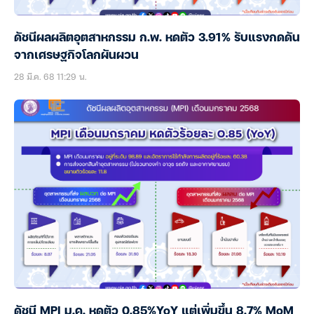
ดัชนีผลผลิตอุตสาหกรรม ก.พ. หดตัว 3.91% รับแรงกดดัน
จากเศรษฐกิจโลกผันผวน
28 มี.ค. 68 11:29 น.
ดัชนี MPI ม.ค. หดตัว 0.85%YoY แต่เพิ่มขึ้น 8.7% MoM