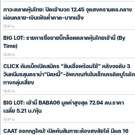
ภาวะตลาดหุ้นไทย: ปิดเช้าบวก 12.45 จุดสงครามตอ.กลาง
ผ่อนคลาย-เงินเฟ้อต่ำคาด-บาทแข็ง
12:51 น.
BIG LOT: รายการซื้อขายบิ๊กล็อตตลาดหุ้นไทยเช้านี้ (By
Time)
12:32 น.
CLICX คัมแบ็กเปิดสมัคร “สินเชื่อพร้อมใช้” หลังจอดับ 3
วันหนีมรสุมดราม่า”บิดหนี้”-อัพเกณฑ์เข้มเช็กเครดิตบูโรดัก
ทางกลุ่มเสี่ยง
12:31 น.
BIG LOT: เช้านี้ BABA06 มูลค่าสูงสุด 72.94 ลบ.ราคา
เฉลี่ย 5.21 บ./หุ้น
12:31 น.
CAAT ออกกฎใหม่! เปิดค้นสัมภาระต้องสงสัยได้ มีผล 16