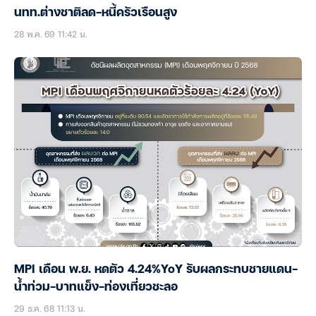
นทท.ต่างชาติลด-หนี้ครัวเรือนสูง
28 พ.ค. 69 11:42 น.
MPI เดือน พ.ย. หดตัว 4.24%YoY รับผลกระทบชายแดน-
น้ำท่วม-บาทแข็ง-ท่องเที่ยวชะลอ
29 ธ.ค. 68 11:13 น.