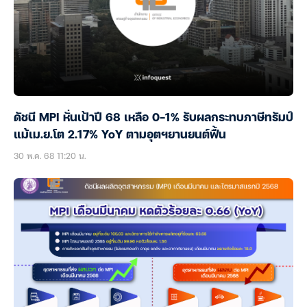
ดัชนี MPI หั่นเป้าปี 68 เหลือ 0-1% รับผลกระทบภาษีทรัมป์
แม้เม.ย.โต 2.17% YoY ตามอุตฯยานยนต์ฟื้น
30 พ.ค. 68 11:20 น.