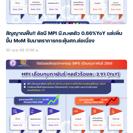
สัญญาณฟื้น!! ดัชนี MPI มี.ค.หดตัว 0.66%YoY แต่เพิ่ม
ขึ้น MoM รับมาตราการกระตุ้นศก.ต่อเนื่อง
30 เม.ย. 68 12:06 น.