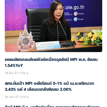
ยอดผลิตรถยนต์หดตัวต่อเนื่องฉุดดัชนี MPI พ.ค. ติดลบ
1.54%YoY
28 มิ.ย. 67 11:15 น.
สศอ.หั่นเป้า MPI เหลือโตแค่ 0-1% แม้ เม.ย.พลิกบวก
3.43% แต่ 4 เดือนแรกยีงติดลบ 2.06%
30 พ.ค. 67 11:14 น.