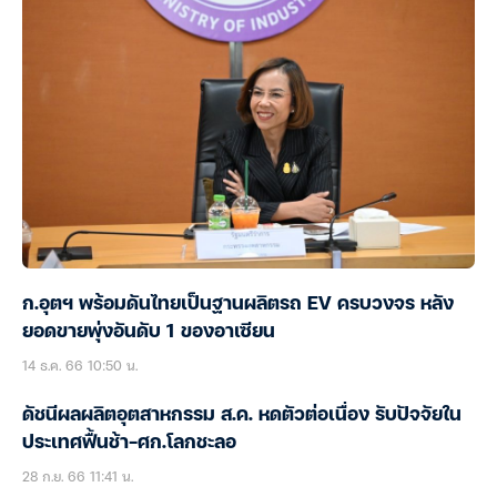
ก.อุตฯ พร้อมดันไทยเป็นฐานผลิตรถ EV ครบวงจร หลัง
ยอดขายพุ่งอันดับ 1 ของอาเซียน
14 ธ.ค. 66 10:50 น.
ดัชนีผลผลิตอุตสาหกรรม ส.ค. หดตัวต่อเนื่อง รับปัจจัยใน
ประเทศฟื้นช้า-ศก.โลกชะลอ
28 ก.ย. 66 11:41 น.