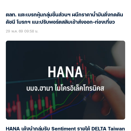
ตลท. แตะเบรกหุ้นกลุ่มชิ้นส่วนฯ ผนึกราคาน้ำมันดิ่งกดดัน
ดัชนี โบรกฯ แนะปรับพอร์ตสลับเข้าส่งออก-ท่องเที่ยว
29 พ.ค. 69 09:58 น.
HANA เด้งนำกลุ่มรับ Sentiment รายได้ DELTA Taiwan