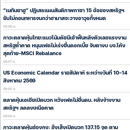
“เนทันยาฮู” ปฏิเสธแผนสันติภาพกาซา 15 ข้อของสหรัฐฯ
ยันไม่ถอนทหารจนกว่าฮามาสจะวางอาวุธทั้งหมด
09:09 น.
ภาวะตลาดหุ้นไทย:แนวโน้มดัชนีเช้าฟื้นหลังตัวเลขแรงงาน
สหรัฐต่ำคาด หนุนเฟดไม่เร่งขึ้นดอกเบี้ย จับตางบ บจ.โค้ง
สุดท้าย-MSCI Rebalance
09:07 น.
US Economic Calendar รายสัปดาห์ ระหว่างวันที่ 10-14
สิงหาคม 2569
09:05 น.
ตลาดหุ้นเอเชียเปิดบวก หวังเฟดไม่ขึ้นดบ. หลังจ้างงาน
สหรัฐฯ ลดลงเหนือคาด
09:00 น.
ภาวะตลาดหุ้นฮ่องกง: ฮั่งเส็งเปิดบวก 137.15 จุด ตาม