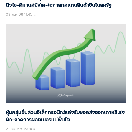
นิวไฮ-ดีมานด์ยังโต-โอกาสทดแทนสินค้าจีนในสหรัฐ
09 ก.ย. 68 11:45 น.
หุ้นกลุ่มชิ้นส่วนอิเล็กทรอนิกส์เด้งรับยอดส่งออกเกาหลีเร่ง
ตัว-ภาคการผลิตเยอรมนีฟื้นโต
21 ส.ค. 68 15:04 น.