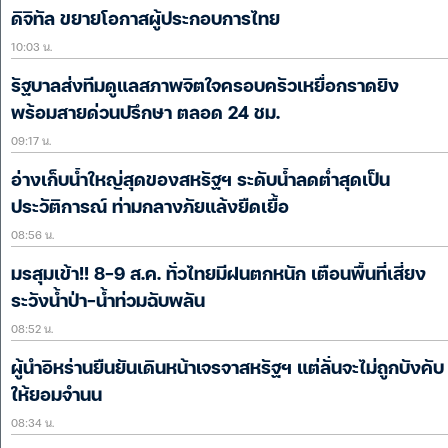
ดิจิทัล ขยายโอกาสผู้ประกอบการไทย
10:03 น.
รัฐบาลส่งทีมดูแลสภาพจิตใจครอบครัวเหยื่อกราดยิง
พร้อมสายด่วนปรึกษา ตลอด 24 ชม.
09:17 น.
อ่างเก็บน้ำใหญ่สุดของสหรัฐฯ ระดับน้ำลดต่ำสุดเป็น
ประวัติการณ์ ท่ามกลางภัยแล้งยืดเยื้อ
08:56 น.
มรสุมเข้า!! 8-9 ส.ค. ทั่วไทยมีฝนตกหนัก เตือนพื้นที่เสี่ยง
ระวังน้ำป่า-น้ำท่วมฉับพลัน
08:52 น.
ผู้นำอิหร่านยืนยันเดินหน้าเจรจาสหรัฐฯ แต่ลั่นจะไม่ถูกบังคับ
ให้ยอมจำนน
08:34 น.