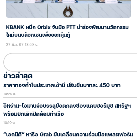
KBANK ผนึก Orbix จับมือ PTT นำร่องพัฒนานวัตกรรม
ใหม่บนบล็อกเชนเพื่อออกหุ้นกู้
27 มี.ค. 67 13:59 น.
ข่าวล่าสุด
ราคาทองคำในประเทศเช้านี้ ปรับขึ้นบาทละ 450 บาท
10:24 น.
อิหร่าน-โอมานจ่อบรรลุข้อตกลงช่องแคบฮอร์มุซ สหรัฐฯ
พร้อมยกเลิกปิดล้อมท่าเรือ
10:10 น.
“เอกนิติ” หารือ Grab ขับเคลื่อนความร่วมมือแพลตฟอร์ม