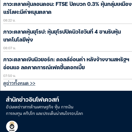
ภาวะตลาดหุ้นลอนดอน: FTSE ปิดบวก 0.3% หุ้นกลุ่มเหมือง
แร่โลหะมีค่าหนุนตลาด
08:22 น.
ภาวะตลาดหุ้นยุโรป: หุ้นยุโรปปิดนิวไฮวันที่ 4 ขานรับหุ้น
เทคโนโลยีพุ่ง
08:07 น.
ภาวะตลาดเงินนิวยอร์ก: ดอลล์อ่อนค่า หลังจ้างงานสหรัฐฯ
อ่อนแอ ลดคาดการณ์เฟดขึ้นดอกเบี้ย
07:50 น.
ดูข่าวทั้งหมด >>
สำนักข่าวอินโฟเควสท์
อัปเดตข่าวสารด้านเศรษฐกิจ หุ้น การเงิน
การลงทุน คริปโท และประเด็นน่าสนใจรอบโลก