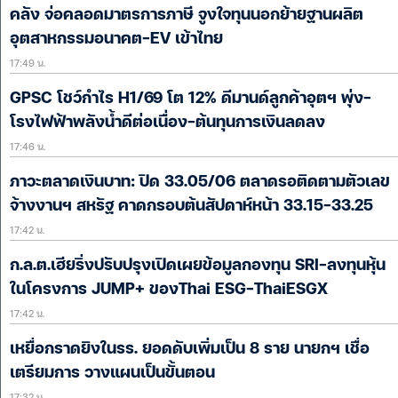
คลัง จ่อคลอดมาตรการภาษี จูงใจทุนนอกย้ายฐานผลิต
อุตสาหกรรมอนาคต-EV เข้าไทย
17:49 น.
GPSC โชว์กำไร H1/69 โต 12% ดีมานด์ลูกค้าอุตฯ พุ่ง-
โรงไฟฟ้าพลังน้ำดีต่อเนื่อง-ต้นทุนการเงินลดลง
17:46 น.
ภาวะตลาดเงินบาท: ปิด 33.05/06 ตลาดรอติดตามตัวเลข
จ้างงานฯ สหรัฐ คาดกรอบต้นสัปดาห์หน้า 33.15-33.25
17:42 น.
ก.ล.ต.เฮียริ่งปรับปรุงเปิดเผยข้อมูลกองทุน SRI-ลงทุนหุ้น
ในโครงการ JUMP+ ของThai ESG-ThaiESGX
17:42 น.
เหยื่อกราดยิงในรร. ยอดดับเพิ่มเป็น 8 ราย นายกฯ เชื่อ
เตรียมการ วางแผนเป็นขั้นตอน
17:32 น.