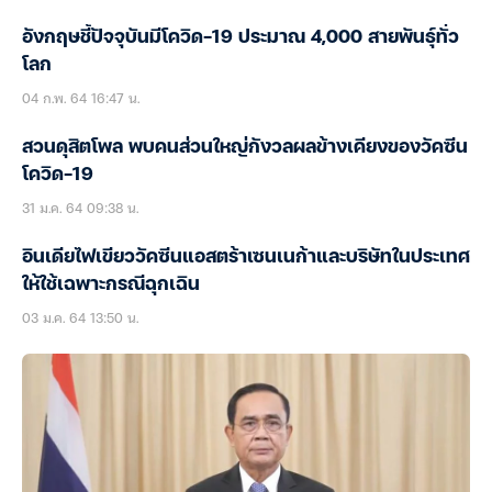
อังกฤษชี้ปัจจุบันมีโควิด-19 ประมาณ 4,000 สายพันธุ์ทั่ว
โลก
04 ก.พ. 64 16:47 น.
สวนดุสิตโพล พบคนส่วนใหญ่กังวลผลข้างเคียงของวัคซีน
โควิด-19
31 ม.ค. 64 09:38 น.
อินเดียไฟเขียววัคซีนแอสตร้าเซนเนก้าและบริษัทในประเทศ
ให้ใช้เฉพาะกรณีฉุกเฉิน
03 ม.ค. 64 13:50 น.