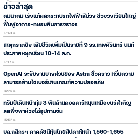
ข่าวล่าสุด
คมนาคม เร่งแก้ผลกระทบรถไฟฟ้าสีม่วง ช่วงวงเวียนใหญ่
ฟื้นฟูอาคาร-ทยอยคืนการจราจร
17:49 น.
เหตุกราดยิง เสียชีวิตเพิ่มเป็นรายที่ 9 รร.เทพศิรินทร์ นนท์
ประกาศหยุดเรียน 10-14 ส.ค.
17:17 น.
OpenAI ระงับงานบางส่วนของ Astra ชั่วคราว หวั่นความ
สามารถด้านไซเบอร์เกินเกณฑ์ความปลอดภัย
16:24 น.
ทรัมป์เดินหน้าทุ่ม 3 พันล้านดอลลาร์หนุนเหมืองแร่สำคัญ
ลดพึ่งพาห่วงโซ่อุปทานจีน
15:52 น.
บล.กสิกรฯ คาดดัชนีหุ้นไทยสัปดาห์หน้า 1,560-1,655