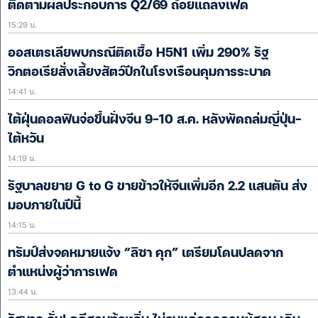
ติดตามผลประกอบการ Q2/69 ถ้อยแถลงเฟด
15:29 น.
ออสเตรเลียพบกรณีติดเชื้อ H5N1 เพิ่ม 290% รัฐ
วิกตอเรียสั่งเลี้ยงสัตว์ปีกในโรงเรือนคุมการระบาด
14:41 น.
ไต้ฝุ่นดอลฟินจ่อขึ้นฝั่งจีน 9-10 ส.ค. หลังพัดถล่มญี่ปุ่น-
ไต้หวัน
14:19 น.
รัฐบาลขยาย G to G ขายข้าวให้จีนเพิ่มอีก 2.2 แสนตัน ส่ง
มอบภายในปีนี้
14:15 น.
ทรัมป์ส่งจดหมายแจ้ง “ลิซา คุก” เตรียมโดนปลดจาก
ตำแหน่งผู้ว่าการเฟด
13:44 น.