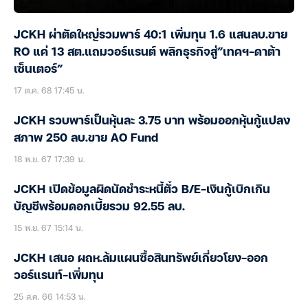
JCKH ผ่าตัดใหญ่รวมพาร์ 40:1 เพิ่มทุน 1.6 แสนลบ.ขาย
RO แค่ 13 สต.แถมวอร์แรนต์ พลิกธุรกิจสู่”เทคฯ-ดาต้า
เซ็นเตอร์”
17 ต.ค. 68 17:45 น.
JCKH รวบพาร์เป็นหุ้นละ 3.75 บาท พร้อมออกหุ้นกู้แปลง
สภาพ 250 ลบ.ขาย AO Fund
18 พ.ย. 67 17:39 น.
JCKH เปิดข้อมูลผิดนัดชำระหนี้ตั๋ว B/E-เงินกู้เบิกเกิน
บัญชีพร้อมดอกเบี้ยรวม 92.55 ลบ.
15 พ.ย. 67 15:14 น.
JCKH เสนอ ผถห.ล้มแผนซื้อสินทรัพย์เกี่ยวโยง-ออก
วอร์แรนท์-เพิ่มทุน
25 ส.ค. 66 14:53 น.