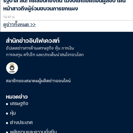
รัฐบาล ลั่น! คดีสอบท้องถิ่น ไม่จบแค่ถอดถอนผู้สอบ เดิน
หน้าสาวถึงผู้ร่วมขบวนการยกแผง
13:41 น.
ดูข่าวทั้งหมด >>
สำนักข่าวอินโฟเควสท์
อัปเดตข่าวสารด้านเศรษฐกิจ หุ้น การเงิน
การลงทุน คริปโท และประเด็นน่าสนใจรอบโลก
สมาชิกของสมาคมผู้ผลิตข่าวออนไลน์
หมวดข่าว
เศรษฐกิจ
หุ้น
ต่างประเทศ
พลังงานและความยั่งยืน