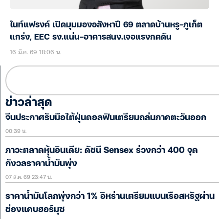
ไนท์แฟรงค์ เปิดมุมมองอสังหาปี 69 ตลาดบ้านหรู-ภูเก็ต
แกร่ง, EEC รง.แน่น-อาคารสนง.เจอแรงกดดัน
16 มี.ค. 69 18:06 น.
ข่าวล่าสุด
จีนประกาศรับมือไต้ฝุ่นดอลฟินเตรียมถล่มภาคตะวันออก
00:39 น.
ภาวะตลาดหุ้นอินเดีย: ดัชนี Sensex ร่วงกว่า 400 จุด
กังวลราคาน้ำมันพุ่ง
07 ส.ค. 69 23:47 น.
ราคาน้ำมันโลกพุ่งกว่า 1% อิหร่านเตรียมแบนเรือสหรัฐผ่าน
ช่องแคบฮอร์มุซ