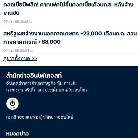
ดอกเบี้ยมีพลิก! คาดเฟดไม่ขึ้นดอกเบี้ยเดือนก.ย. หลังจ้าง
งานซบ
07 ส.ค. 69 20:21 น.
สหรัฐเผยจ้างงานนอกภาคเกษตร -23,000 เดือนก.ค. สวน
ทางคาดการณ์ +88,000
07 ส.ค. 69 20:04 น.
ดูข่าวทั้งหมด >>
สำนักข่าวอินโฟเควสท์
อัปเดตข่าวสารด้านเศรษฐกิจ หุ้น การเงิน
การลงทุน คริปโท และประเด็นน่าสนใจรอบโลก
สมาชิกของสมาคมผู้ผลิตข่าวออนไลน์
หมวดข่าว