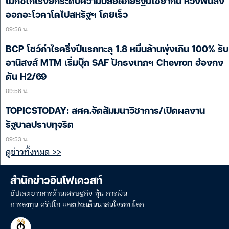
เม็กซิโกเร่งยกระดับความปลอดภัยรัฐมิโชอากัน หวังฟื้นส่ง
ออกอะโวคาโดไปสหรัฐฯ โดยเร็ว
09:56 น.
BCP โชว์กำไรครึ่งปีแรกทะลุ 1.8 หมื่นล้านพุ่งเกิน 100% รับ
อานิสงส์ MTM เริ่มบุ๊ก SAF ปักธงเทกฯ Chevron ฮ่องกง
ดัน H2/69
09:56 น.
TOPICSTODAY: สศค.จัดสัมมนาวิชาการ/เปิดผลงาน
รัฐบาลปราบทุจริต
09:53 น.
ดูข่าวทั้งหมด >>
สำนักข่าวอินโฟเควสท์
อัปเดตข่าวสารด้านเศรษฐกิจ หุ้น การเงิน
การลงทุน คริปโท และประเด็นน่าสนใจรอบโลก