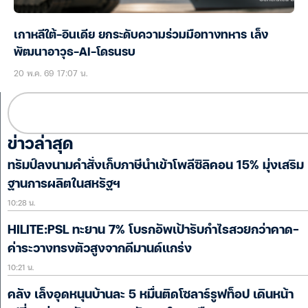
เกาหลีใต้-อินเดีย ยกระดับความร่วมมือทางทหาร เล็ง
พัฒนาอาวุธ-AI-โดรนรบ
20 พ.ค. 69 17:07 น.
ข่าวล่าสุด
ทรัมป์ลงนามคำสั่งเก็บภาษีนำเข้าโพลีซิลิคอน 15% มุ่งเสริม
ฐานการผลิตในสหรัฐฯ
10:28 น.
HILITE:PSL ทะยาน 7% โบรกอัพเป้ารับกำไรสวยกว่าคาด-
ค่าระวางทรงตัวสูงจากดีมานด์แกร่ง
10:21 น.
คลัง เล็งอุดหนุนบ้านละ 5 หมื่นติดโซลาร์รูฟท็อป เดินหน้า