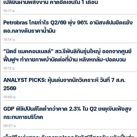
เปลี่ยนผ่านพลังงาน คาดชัดเจนใน 1 เดือน
10:17 น.
Petrobras โกยกำไร Q2/69 พุ่ง 96% อานิสงส์ปมขัดแย้ง
ตอ.กลางดันราคาน้ำมัน
10:14 น.
“มิตช์ แมคคอนเนลล์” สว.รีพับลิกันรุ่นใหญ่ ออกจากศูนย์
ฟื้นฟูฯ ทำกายภาพบำบัดต่อที่บ้าน หลังหกล้ม-ปอดบวม
10:12 น.
ANALYST PICKS: หุ้นเด่นจากนักวิเคราะห์ วันที่ 7 ส.ค.
2569
10:00 น.
GDP ฟิลิปปินส์โตต่ำกว่าคาด 2.3% ใน Q2 เหตุเงินเฟ้อสูง
กระทบการบริโภค
09:57 น.