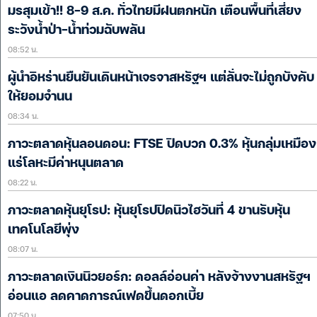
มรสุมเข้า!! 8-9 ส.ค. ทั่วไทยมีฝนตกหนัก เตือนพื้นที่เสี่ยง
ระวังน้ำป่า-น้ำท่วมฉับพลัน
08:52 น.
ผู้นำอิหร่านยืนยันเดินหน้าเจรจาสหรัฐฯ แต่ลั่นจะไม่ถูกบังคับ
ให้ยอมจำนน
08:34 น.
ภาวะตลาดหุ้นลอนดอน: FTSE ปิดบวก 0.3% หุ้นกลุ่มเหมือง
แร่โลหะมีค่าหนุนตลาด
08:22 น.
ภาวะตลาดหุ้นยุโรป: หุ้นยุโรปปิดนิวไฮวันที่ 4 ขานรับหุ้น
เทคโนโลยีพุ่ง
08:07 น.
ภาวะตลาดเงินนิวยอร์ก: ดอลล์อ่อนค่า หลังจ้างงานสหรัฐฯ
อ่อนแอ ลดคาดการณ์เฟดขึ้นดอกเบี้ย
07:50 น.