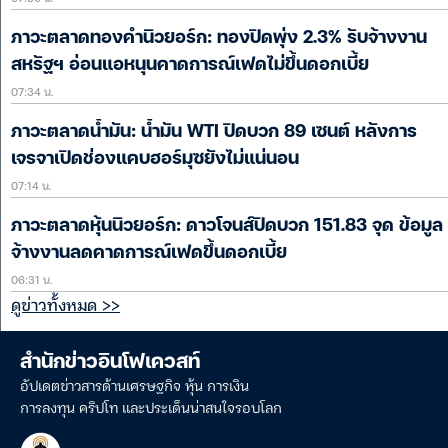
ภาวะตลาดทองคำนิวยอร์ก: ทองปิดพุ่ง 2.3% รับจ้างงาน
สหรัฐฯ อ่อนแอหนุนคาดการณ์เฟดไม่ขึ้นดอกเบี้ย
07:34 น.
ภาวะตลาดน้ำมัน: น้ำมัน WTI ปิดบวก 89 เซนต์ หลังการ
เจรจาเปิดช่องแคบฮอร์มุซยังไม่แน่นอน
07:14 น.
ภาวะตลาดหุ้นนิวยอร์ก: ดาวโจนส์ปิดบวก 151.83 จุด ข้อมูล
จ้างงานลดคาดการณ์เฟดขึ้นดอกเบี้ย
06:31 น.
ดูข่าวทั้งหมด >>
สำนักข่าวอินโฟเควสท์
อัปเดตข่าวสารด้านเศรษฐกิจ หุ้น การเงิน
การลงทุน คริปโท และประเด็นน่าสนใจรอบโลก