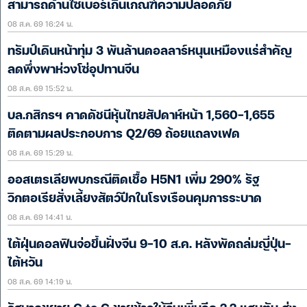
สามารถด้านไซเบอร์เกินเกณฑ์ความปลอดภัย
08 ส.ค. 69 16:24 น.
ทรัมป์เดินหน้าทุ่ม 3 พันล้านดอลลาร์หนุนเหมืองแร่สำคัญ
ลดพึ่งพาห่วงโซ่อุปทานจีน
08 ส.ค. 69 15:52 น.
บล.กสิกรฯ คาดดัชนีหุ้นไทยสัปดาห์หน้า 1,560-1,655
ติดตามผลประกอบการ Q2/69 ถ้อยแถลงเฟด
08 ส.ค. 69 15:29 น.
ออสเตรเลียพบกรณีติดเชื้อ H5N1 เพิ่ม 290% รัฐ
วิกตอเรียสั่งเลี้ยงสัตว์ปีกในโรงเรือนคุมการระบาด
08 ส.ค. 69 14:41 น.
ไต้ฝุ่นดอลฟินจ่อขึ้นฝั่งจีน 9-10 ส.ค. หลังพัดถล่มญี่ปุ่น-
ไต้หวัน
08 ส.ค. 69 14:19 น.