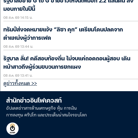
รัฐบาลขยาย G to G ขายข้าวให้จีนเพิ่มอีก 2.2 แสนตัน ส่ง
มอบภายในปีนี้
08 ส.ค. 69 14:15 น.
ทรัมป์ส่งจดหมายแจ้ง “ลิซา คุก” เตรียมโดนปลดจาก
ตำแหน่งผู้ว่าการเฟด
08 ส.ค. 69 13:44 น.
รัฐบาล ลั่น! คดีสอบท้องถิ่น ไม่จบแค่ถอดถอนผู้สอบ เดิน
หน้าสาวถึงผู้ร่วมขบวนการยกแผง
08 ส.ค. 69 13:41 น.
ดูข่าวทั้งหมด >>
สำนักข่าวอินโฟเควสท์
อัปเดตข่าวสารด้านเศรษฐกิจ หุ้น การเงิน
การลงทุน คริปโท และประเด็นน่าสนใจรอบโลก