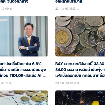
ียดตะวันออกกลาง
อีกหลายไตรมาส
9 10:09 น.
22 ก.ค. 69 11:12 น.
ว์กำไรครึ่งปีแรกโต 6.8%
BAY คาดบาทสัปดาห์นี้ 33.30
ขึ้น-รายได้ค่าธรรมเนียมพุ่ง
34.00 ตอ.กลางดันน้ำมันพุ่ง-
์ควบ TIDLOR-สินเชื่อ AI &
เฟดขึ้นดอกเบี้ย กดดันบาทอ่อ
นหนุน
 09:21 น.
20 ก.ค. 69 11:34 น.