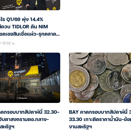
ไร Q1/69 พุ่ง 14.4%
ส์ควบ TIDLOR ดัน NIM
ชดเชยสินเชื่อแผ่ว-รุกตลาด
นโตแกร่ง
9 15:02 น.
ดกรอบบาทสัปดาห์นี้ 32.30-
BAY คาดกรอบบาทสัปดาห์นี้ 
จับตาสงครามตอ.กลาง-
33.30 เกาะติดราคาน้ำมัน-ข้อม
อสหรัฐฯ
งานสหรัฐฯ