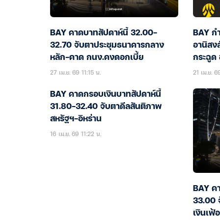
BAY คาดบาทสัปดาห์นี้ 32.00-
BAY กำ
32.70 จับตาประชุมธนาคารกลาง
อานิสง
หลัก-คาด กนง.คงดอกเบี้ย
กระฉูด 
อาเซีย
27 เม.ย. 69 11:15 น.
21 เม.ย. 6
BAY คาดกรอบเงินบาทสัปดาห์นี้
31.80-32.40 จับตาดีลสันติภาพ
สหรัฐฯ-อิหร่าน
16 เม.ย. 69 11:22 น.
BAY คา
33.00 
เงินเฟ้