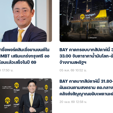
าซื้อพอร์ตสินเชื่อยานยนต์ใน
BAY คาดกรอบบาทสัปดาห์นี้ 
IMBT เสริมแกร่งกรุงศรี ออ
33.00 จับตาราคาน้ำมันโลก-ข
โอนแล้วเสร็จในปี 69
จ้างงานสหรัฐฯ
9 17:50 น.
05 พ.ค. 69 10:52 น.
BAY คาดบาทสัปดาห์นี้ 31.80
ผันผวนตามสงคราม ตอ.กลาง
คลังส่งสัญญาณขยับเพดานหนี
สาธารณะ
20 เม.ย. 69 12:58 น.