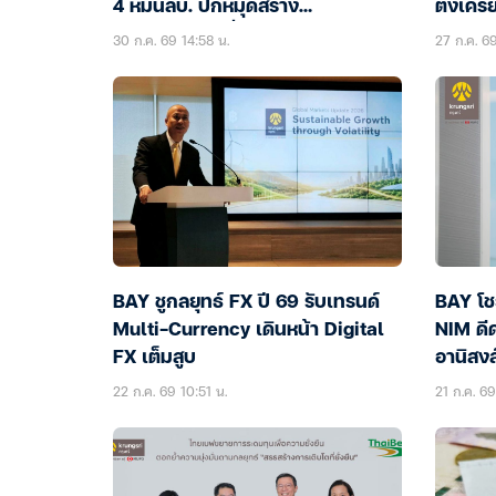
4 หมื่นลบ. ปักหมุดสร้าง
ตึงเคร
Ecosystem เพื่อไบค์เกอร์รายแรก
30 ก.ค. 69 14:58 น.
27 ก.ค. 6
ในไทย
BAY ชูกลยุทธ์ FX ปี 69 รับเทรนด์
BAY โช
Multi-Currency เดินหน้า Digital
NIM ดีด
FX เต็มสูบ
อานิสงส
อาเซีย
22 ก.ค. 69 10:51 น.
21 ก.ค. 69