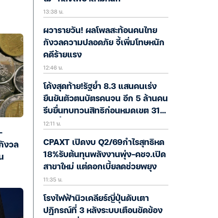
13:38 น.
ผวารายวัน! ผลโพลสะท้อนคนไทย
กังวลความปลอดภัย จี้เพิ่มโทษหนัก
คดีร้ายแรง
12:46 น.
โค้งสุดท้าย!รัฐย้ำ 8.3 แสนคนเร่ง
ยืนยันตัวตนบัตรคนจน อีก 5 ล้านคน
รีบยื่นทบทวนสิทธิก่อนหมดเขต 31
12:11 น.
ส.ค.นี้
-
CPAXT เปิดงบ Q2/69กำไรสุทธิหด
กังวล
18%รับต้นทุนพลังงานพุ่ง-คชจ.เปิด
น
สาขาใหม่ แต่ดอกเบี้ยลดช่วยพยุง
11:35 น.
โรงไฟฟ้านิวเคลียร์ญี่ปุ่นดับเตา
ปฏิกรณ์ที่ 3 หลังระบบเตือนขัดข้อง