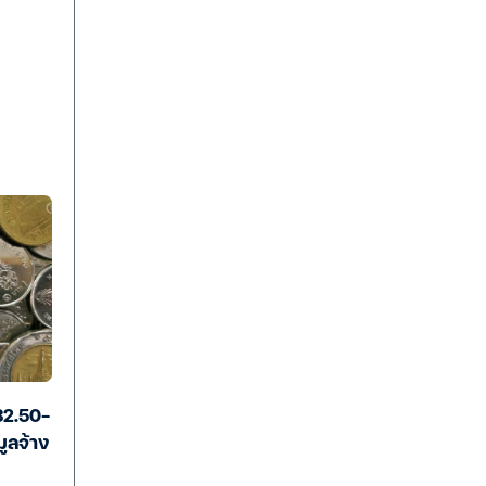
32.50-
ูลจ้าง