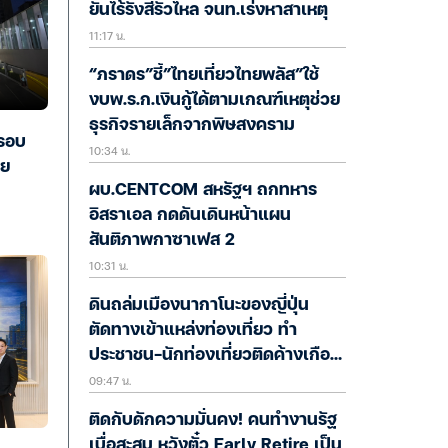
ยันไร้รังสีรั่วไหล จนท.เร่งหาสาเหตุ
11:17 น.
“ภราดร”ชี้”ไทยเที่ยวไทยพลัส”ใช้
งบพ.ร.ก.เงินกู้ได้ตามเกณฑ์เหตุช่วย
ธุรกิจรายเล็กจากพิษสงคราม
ดรอบ
10:34 น.
้ย
ผบ.CENTCOM สหรัฐฯ ถกทหาร
อิสราเอล กดดันเดินหน้าแผน
สันติภาพกาซาเฟส 2
10:31 น.
ดินถล่มเมืองนากาโนะของญี่ปุ่น
ตัดทางเข้าแหล่งท่องเที่ยว ทำ
ประชาชน-นักท่องเที่ยวติดค้างเกือบ
09:47 น.
400 ชีวิต
ติดกับดักความมั่นคง! คนทำงานรัฐ
เบื่อสะสม หวังตั๋ว Early Retire เป็น