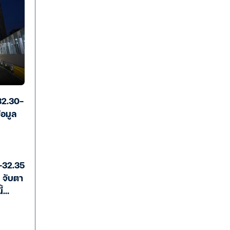
32.30-
้อมูล
-32.35
 จับตา
้