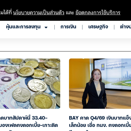
มได้ที่
นโยบายความเป็นส่วนตัว
และ
ข้อตกลงการใช้บริการ
หุ้นและการลงทุน
การเงิน
เศรษฐกิจ
ต่าง
ดบาทสัปดาห์นี้ 33.40-
BAY คาด Q4/69 เงินบาทแข็งค
มองเฟดคงดอกเบี้ย-เกาะติด
เล็กน้อย เชื่อ กนง. คงดอกเบี้