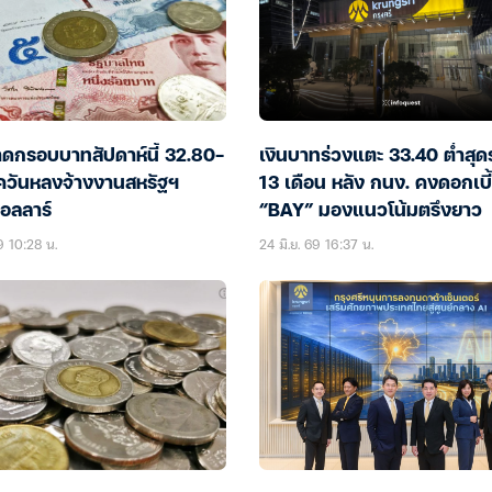
ดกรอบบาทสัปดาห์นี้ 32.80-
เงินบาทร่วงแตะ 33.40 ต่ำสุ
ควันหลงจ้างงานสหรัฐฯ
13 เดือน หลัง กนง. คงดอกเบี
อลลาร์
“BAY” มองแนวโน้มตรึงยาว
9 10:28 น.
24 มิ.ย. 69 16:37 น.