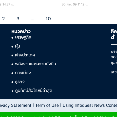
9 14:37 น.
30 มี.ค. 69 11:12 น.
2
3
…
10
หมวดข่าว
ติด
เศรษฐกิจ
หุ้น
บริษ
ต่างประเทศ
888
ลุม
พลังงานและความยั่งยืน
เลข
การเมือง
ธุรกิจ
ภูมิทัศน์สื่อไทยปีล่าสุด
ivacy Statement
|
Term of Use
|
Using Infoquest News Cont