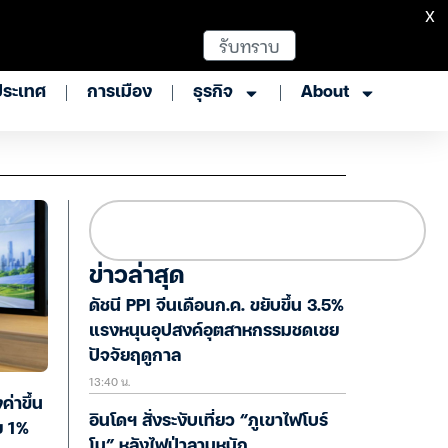
X
รับทราบ
ประเทศ
การเมือง
ธุรกิจ
About
ข่าวล่าสุด
ดัชนี PPI จีนเดือนก.ค. ขยับขึ้น 3.5%
แรงหนุนอุปสงค์อุตสาหกรรมชดเชย
ปัจจัยฤดูกาล
13:40 น.
่าขึ้น
อินโดฯ สั่งระงับเที่ยว “ภูเขาไฟโบร์
ย 1%
โม” หลังไฟป่าลามหนัก