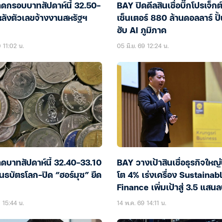
ดกรอบบาทสัปดาห์นี้ 32.50-
BAY ปิดดีลสินเชื่อบิ๊กโปรเจ็กต
หลังตัวเลขจ้างงานสหรัฐฯ
เซ็นเตอร์ 880 ล้านดอลลาร์ ปั
ฮับ AI ภูมิภาค
9 11:02 น.
05 มิ.ย. 69 12:24 น.
ดบาทสัปดาห์นี้ 32.40-33.10
BAY วางเป้าสินเชื่อธุรกิจใหญ่
นธบัตรโลก-ปิด “ฮอร์มุซ” ยืด
โต 4% เร่งเครื่อง Sustainab
Finance เพิ่มเป้าสู่ 3.5 แสน
อีก 5 ปี
 15:44 น.
14 พ.ค. 69 14:11 น.