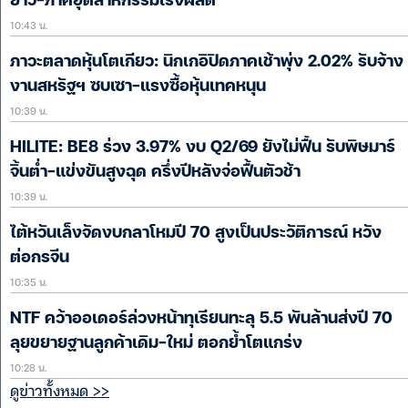
ยาว-ภาคอุตสาหกรรมเร่งผลิต
10:43 น.
ภาวะตลาดหุ้นโตเกียว: นิกเกอิปิดภาคเช้าพุ่ง 2.02% รับจ้าง
งานสหรัฐฯ ซบเซา-แรงซื้อหุ้นเทคหนุน
10:39 น.
HILITE: BE8 ร่วง 3.97% งบ Q2/69 ยังไม่ฟื้น รับพิษมาร์
จิ้นต่ำ-แข่งขันสูงฉุด ครึ่งปีหลังจ่อฟื้นตัวช้า
10:39 น.
ไต้หวันเล็งจัดงบกลาโหมปี 70 สูงเป็นประวัติการณ์ หวัง
ต่อกรจีน
10:35 น.
NTF คว้าออเดอร์ล่วงหน้าทุเรียนทะลุ 5.5 พันล้านส่งปี 70
ลุยขยายฐานลูกค้าเดิม-ใหม่ ตอกย้ำโตแกร่ง
10:28 น.
ดูข่าวทั้งหมด >>