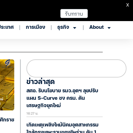
X
รับทราบ
ประเทศ
การเมือง
ธุรกิจ
About
ข่าวล่าสุด
สศอ. รับนโยบาย รมว.อุตฯ ลุยปรับ
แผน S-Curve ชง ครม. ดัน
เศรษฐกิจยุคใหม่
16:27 น.
ศักราช
เกิดเหตุเพลิงไหม้นิคมอุตสาหกรรม
ใกล้กรุงเตหะรานของอิหร่าน ดับ 1