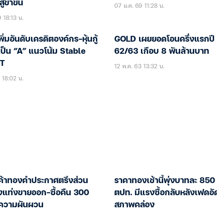
ู่ขาขึ้น
07 ม.ค. 69 11:28 น.
 18:13 น.
พิ่มอันดับเครดิตองค์กร-หุ้นกู้
GOLD เผยยอดโอนครึ่งแรกปี
ป็น “A” แนวโน้ม Stable
62/63 เกือบ 8 พันล้านบาท
PT
12 พ.ค. 63 13:32 น.
 18:02 น.
้าทองคำประกาศตรึงส่วน
ราคาทองเช้านี้พุ่งบาทละ 850
งแท่งขายออก-ซื้อคืน 300
ตปท. มีแรงซื้อกลับหลังเฟดอัดฉีด
ความผันผวน
สภาพคล่อง