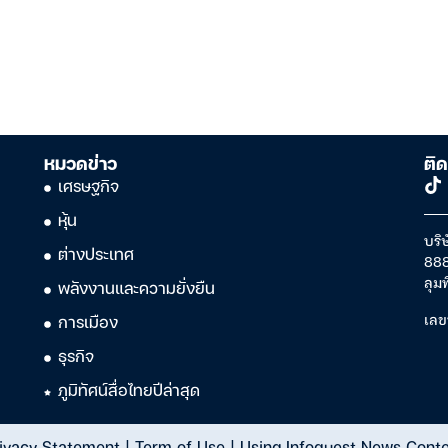
หมวดข่าว
ติด
เศรษฐกิจ
หุ้น
บริษ
ต่างประเทศ
888
ลุม
พลังงานและความยั่งยืน
เลข
การเมือง
ธุรกิจ
ภูมิทัศน์สื่อไทยปีล่าสุด
ivacy Statement
|
Term of Use
|
Using Infoquest News Cont