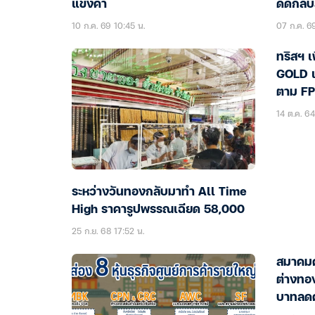
แข็งค่า
ดีดกลับส
10 ก.ค. 69 10:45 น.
07 ก.ค. 69
ทริสฯ เ
GOLD เ
ตาม F
14 ต.ค. 64
ระหว่างวันทองกลับมาทำ All Time
High ราคารูปพรรณเฉียด 58,000
25 ก.ย. 68 17:52 น.
สมาคมค
ต่างทอ
บาทลด