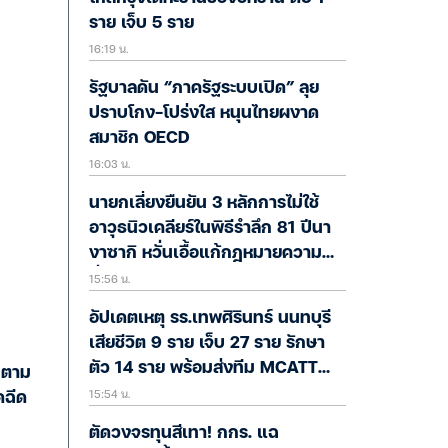
ราย เจ็บ 5 ราย
16:19 น.
รัฐบาลดัน “ภาครัฐระบบเปิด” ลุย
ปราบโกง-โปร่งใส หนุนไทยผงาด
สมาชิก OECD
16:03 น.
นายกเลี่ยงยืนยัน 3 หลักการไม่ใช้
อาวุธนิวเคลียร์ในพิธีรำลึก 81 ปีนา
งาซากิ หวั่นเอื้อแก้กฎหมายความ
15:56 น.
มั่นคง
อัปเดตเหตุ รร.เทพศิรินทร์ นนทบุรี
เสียชีวิต 9 ราย เจ็บ 27 ราย รักษา
ตัว 14 ราย พร้อมส่งทีม MCATT
 ตาม
15:54 น.
เยียวยาจิตใจ
ตัดวงจรทุนสีเทา! กกร. แฉ