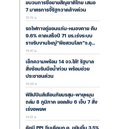
ขบวนการซื้อขายสัญชาติไทย เสนอ
7 มาตรการจี้รัฐกวาดล้างด่วน
15:15 น.
รถไฟทางคู่ขอนแก่น-หนองคาย คืบ
9.6% คาดเสร็จปี 71 ขร.เร่งระบบ
รางรับงานใหญ่”พืชสวนโลก”จ.อุ
14:41 น.
ดรฯ
เช็กความพร้อม 14 จว.ใต้! รัฐบาล
สั่งซ้อมรับมือน้ำท่วม พร้อมช่วย
ประชาชนด่วน
14:23 น.
ฟิลิปปินส์เตือนภัยมรสุม-พายุหมุน
ถล่ม 8 ภูมิภาค ยอดดับ 6 เจ็บ 7 สั่ง
เร่งอพยพ
14:21 น.
ดัชนี PPI จีนเดือนก.ค. ขยับขึ้น 3.5%