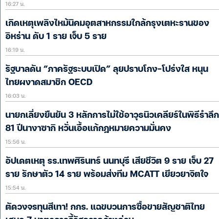
16:27 น.
เกิดเหตุเพลิงไหม้นิคมอุตสาหกรรมใกล้กรุงเตหะรานของ
อิหร่าน ดับ 1 ราย เจ็บ 5 ราย
16:19 น.
รัฐบาลดัน “ภาครัฐระบบเปิด” ลุยปราบโกง-โปร่งใส หนุน
ไทยผงาดสมาชิก OECD
16:03 น.
นายกเลี่ยงยืนยัน 3 หลักการไม่ใช้อาวุธนิวเคลียร์ในพิธีรำลึก
81 ปีนางาซากิ หวั่นเอื้อแก้กฎหมายความมั่นคง
15:56 น.
อัปเดตเหตุ รร.เทพศิรินทร์ นนทบุรี เสียชีวิต 9 ราย เจ็บ 27
ราย รักษาตัว 14 ราย พร้อมส่งทีม MCATT เยียวยาจิตใจ
15:54 น.
ตัดวงจรทุนสีเทา! กกร. แฉขบวนการซื้อขายสัญชาติไทย