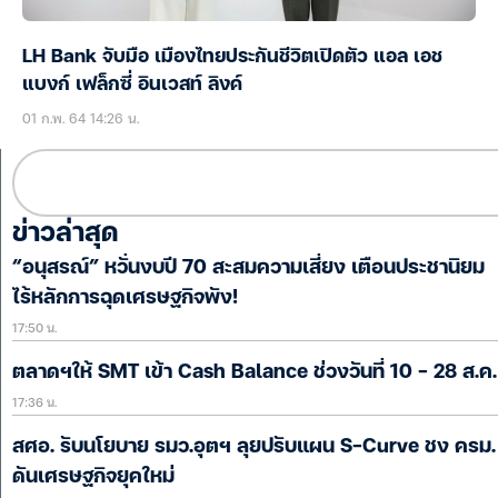
LH Bank จับมือ เมืองไทยประกันชีวิตเปิดตัว แอล เอช
แบงก์ เฟล็กซี่ อินเวสท์ ลิงค์
01 ก.พ. 64 14:26 น.
ข่าวล่าสุด
“อนุสรณ์” หวั่นงบปี 70 สะสมความเสี่ยง เตือนประชานิยม
ไร้หลักการฉุดเศรษฐกิจพัง!
17:50 น.
ตลาดฯให้ SMT เข้า Cash Balance ช่วงวันที่ 10 – 28 ส.ค.
17:36 น.
สศอ. รับนโยบาย รมว.อุตฯ ลุยปรับแผน S-Curve ชง ครม.
ดันเศรษฐกิจยุคใหม่