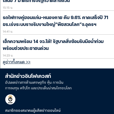
เสนอ 7 มาตรการจี้รัฐกวาดล้างด่วน
15:15 น.
รถไฟทางคู่ขอนแก่น-หนองคาย คืบ 9.6% คาดเสร็จปี 71
ขร.เร่งระบบรางรับงานใหญ่”พืชสวนโลก”จ.อุดรฯ
14:41 น.
เช็กความพร้อม 14 จว.ใต้! รัฐบาลสั่งซ้อมรับมือน้ำท่วม
พร้อมช่วยประชาชนด่วน
14:23 น.
ดูข่าวทั้งหมด >>
สำนักข่าวอินโฟเควสท์
อัปเดตข่าวสารด้านเศรษฐกิจ หุ้น การเงิน
การลงทุน คริปโท และประเด็นน่าสนใจรอบโลก
สมาชิกของสมาคมผู้ผลิตข่าวออนไลน์