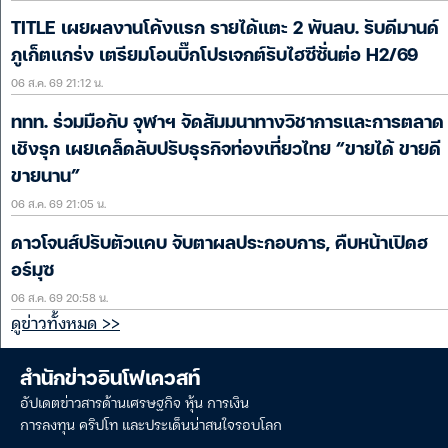
TITLE เผยผลงานโค้งแรก รายได้แตะ 2 พันลบ. รับดีมานด์
ภูเก็ตแกร่ง เตรียมโอนบิ๊กโปรเจกต์รับไฮซีซั่นต่อ H2/69
06 ส.ค. 69 21:12 น.
ททท. ร่วมมือกับ จุฬาฯ จัดสัมมนาทางวิชาการและการตลาด
เชิงรุก เผยเคล็ดลับปรับธุรกิจท่องเที่ยวไทย “ขายได้ ขายดี
ขายนาน”
06 ส.ค. 69 21:05 น.
ดาวโจนส์ปรับตัวแคบ จับตาผลประกอบการ, คืบหน้าเปิดฮ
อร์มุซ
06 ส.ค. 69 20:58 น.
ดูข่าวทั้งหมด >>
สำนักข่าวอินโฟเควสท์
อัปเดตข่าวสารด้านเศรษฐกิจ หุ้น การเงิน
การลงทุน คริปโท และประเด็นน่าสนใจรอบโลก