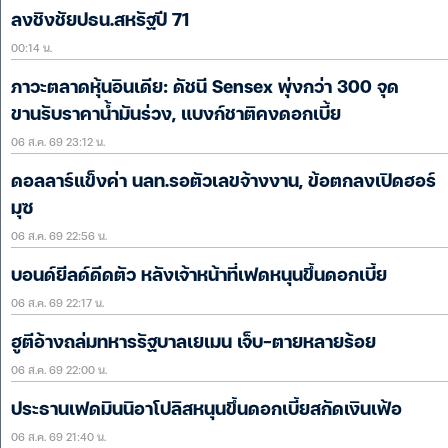
ลงชิงชัยปธน.สหรัฐปี 71
00:14 น.
ภาวะตลาดหุ้นอินเดีย: ดัชนี Sensex พุ่งกว่า 300 จุด
ขานรับราคาน้ำมันร่วง, แบงก์ชาติคงดอกเบี้ย
06 ส.ค. 69 23:12 น.
ดอลลาร์แข็งค่า นลท.รอตัวเลขจ้างงาน, ข้อตกลงเปิดฮอร์
มุซ
06 ส.ค. 69 22:56 น.
บอนด์ยีลด์ดีดตัว หลังเจ้าหน้าที่เฟดหนุนขึ้นดอกเบี้ย
06 ส.ค. 69 22:17 น.
ฮูตีอ้างถล่มทหารรัฐบาลเยเมน เจ็บ-ตายหลายร้อย
06 ส.ค. 69 22:00 น.
ประธานเฟดมินนิอาโปลิสหนุนขึ้นดอกเบี้ยสกัดเงินเฟ้อ
06 ส.ค. 69 21:40 น.