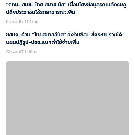
“กทม.-สนข.-ไทย สมาย บัส” เชื่อมโยงข้อมูลรถเมล์ครบลู
ปดึงประชาชนใช้รถสาธารณะเพิ่ม
05 ก.ค. 67 14:47 น.
ขสมก. ค้าน “ไทยสมายล์บัส” วิ่งทับซ้อน ชี้กระทบรายได้-
แผนปฎิรูป-ปชช.แบกค่าใช้จ่ายเพิ่ม
23 พ.ค. 67 11:10 น.