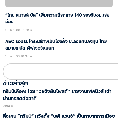
“ไทย สมายล์ บัส” เพิ่มความถี่รถสาย 140 รองรับชม.เร่ง
ด่วน
01 พ.ย. 66 18:28 น.
AEC รอปรับโครงสร้างเป็นโฮลดิ้ง ชะลอแผนลงทุน ไทย
สมายล์ บัส-คัฟเวอร์แนนท์
15 พ.ย. 63 16:37 น.
ข่าวล่าสุด
ทรัมป์เดือด! โวย “วอชิงตันโพสต์” รายงานเฟกนิวส์ เข้า
ข่ายทรยศต่อชาติ
01:13 น.
สื่อเผย “ทรัมป์” หวังตั้ง “เจดี แวนซ์” เป็นทายาทการเมือง