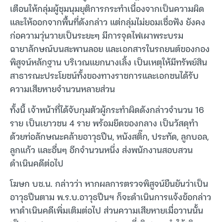
เตือนให้กลุ่มผู้ชุมนุมยุติการกระทำเนื่องจากเป็นความผิด
และให้ออกจากพื้นที่ดังกล่าว แต่กลุ่มไม่ยอมเชื่อฟัง ยังคง
ก่อความวุ่นวายเป็นระยะๆ มีการจุดไฟเผาพระบรม
ฉายาลักษณ์บนสะพานลอย และเอกสารในรถยนต์ของกอง
พิสูจน์หลักฐาน บริเวณแยกนางเลิ้ง เป็นเหตุให้มีทรัพย์สิน
สาธารณะประโยชน์ทั้งของทางราชการและเอกชนได้รับ
ความเสียหายจำนวนหลายส่วน
ทั้งนี้ เจ้าหน้าที่ได้จับกุมตัวผู้กระทำผิดดังกล่าวจำนวน 16
ราย เป็นเยาวชน 4 ราย พร้อมยึดของกลาง เป็นวัสดุทำ
ด้วยท่อลักษณะคล้ายอาวุธปืน, หนังสติ๊ก, ประทัด, ลูกบอล,
ลูกแก้ว และอื่นๆ อีกจำนวนหนึ่ง ส่งพนักงานสอบสวน
ดำเนินคดีต่อไป
โฆษก บช.น. กล่าวว่า หากผลการตรวจพิสูจน์ยืนยันว่าเป็น
อาวุธปืนตาม พ.ร.บ.อาวุธปืนฯ ก็จะดำเนินการแจ้งข้อกล่าว
หาดำเนินคดีเพิ่มเติมต่อไป ส่วนความเสียหายเมื่อวานนั้น