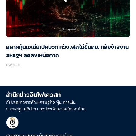
ตลาดหุ้นเอเชียเปิดบวก หวังเฟดไม่ขึ้นดบ. หลังจ้างงาน
สหรัฐฯ ลดลงเหนือคาด
09:00 น.
สำนักข่าวอินโฟเควสท์
อัปเดตข่าวสารด้านเศรษฐกิจ หุ้น การเงิน
การลงทุน คริปโท และประเด็นน่าสนใจรอบโลก
สมาชิกของสมาคมผู้ผลิตข่าวออนไลน์