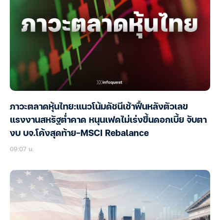
ภาวะตลาดหุ้นไทย:แนวโน้มดัชนีเช้าฟื้นหลังตัวเลข
แรงงานสหรัฐต่ำคาด หนุนเฟดไม่เร่งขึ้นดอกเบี้ย จับตา
งบ บจ.โค้งสุดท้าย-MSCI Rebalance
09:07 น.