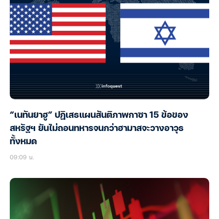
“เนทันยาฮู” ปฏิเสธแผนสันติภาพกาซา 15 ข้อของ
สหรัฐฯ ยันไม่ถอนทหารจนกว่าฮามาสจะวางอาวุธ
ทั้งหมด
09:09 น.