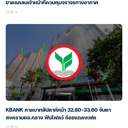
ขาดแคลนเจ้าหน้าที่ควบคุมจราจรทางอากาศ
12:42 น.
KBANK คาดบาทสัปดาห์หน้า 32.80-33.60 จับตา
สงครามตอ.กลาง ฟันโฟลว์ ถ้อยแถลงเฟด
12:35 น.