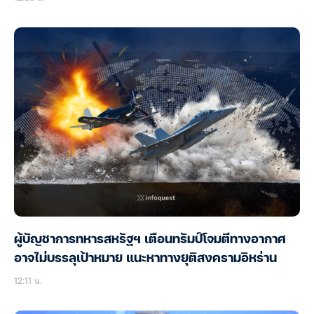
ผู้บัญชาการทหารสหรัฐฯ เตือนทรัมป์โจมตีทางอากาศ
อาจไม่บรรลุเป้าหมาย แนะหาทางยุติสงครามอิหร่าน
12:11 น.