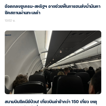
ข้อตกลงยูเครน-สหรัฐฯ อาจช่วยฟื้นการขนส่งน้ำมันคา
ซัคสถานผ่านทะเลดำ
13:02 น.
สนามบินซิดนีย์ป่วน! เที่ยวบินล่าช้ากว่า 150 เที่ยว เหตุ