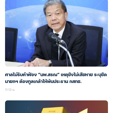
ศาลไม่รับคำฟ้อง “นพ.สรณ” เหตุยังไม่เสียหาย ระบุชัด
นายกฯ ต้องทูลเกล้าให้พ้นประธาน กสทช.
11:13 น.