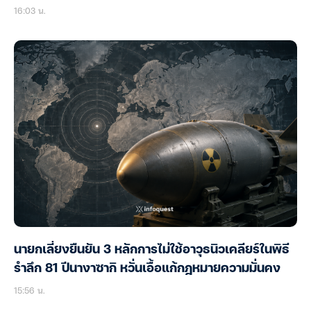
16:03 น.
นายกเลี่ยงยืนยัน 3 หลักการไม่ใช้อาวุธนิวเคลียร์ในพิธี
รำลึก 81 ปีนางาซากิ หวั่นเอื้อแก้กฎหมายความมั่นคง
15:56 น.