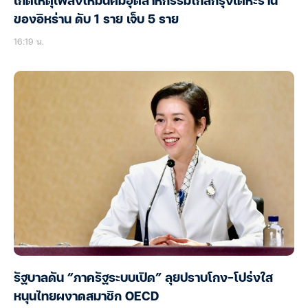
เกิดเหตุเพลิงไหม้นิคมอุตสาหกรรมใกล้กรุงเตหะราน
ของอิหร่าน ดับ 1 ราย เจ็บ 5 ราย
16:19 น.
รัฐบาลดัน “ภาครัฐระบบเปิด” ลุยปราบโกง-โปร่งใส
หนุนไทยผงาดสมาชิก OECD