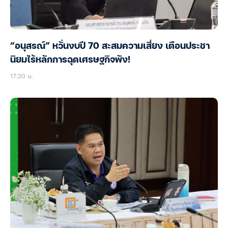
“อนุสรณ์” หวั่นงบปี 70 สะสมความเสี่ยง เตือนประชา
นิยมไร้หลักการฉุดเศรษฐกิจพัง!
17:20 น.