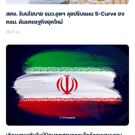
สศอ. รับนโยบาย รมว.อุตฯ ลุยปรับแผน S-Curve ชง
ครม. ดันเศรษฐกิจยุคใหม่
16:27 น.