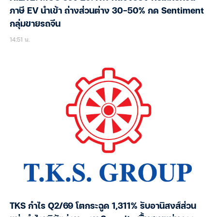
ภาษี EV นำเข้า ถ่างส่วนต่าง 30-50% กด Sentiment
กลุ่มขายรถจีน
14:51 น.
TKS กำไร Q2/69 โตกระฉูด 1,311% รับอานิสงส์ส่วน