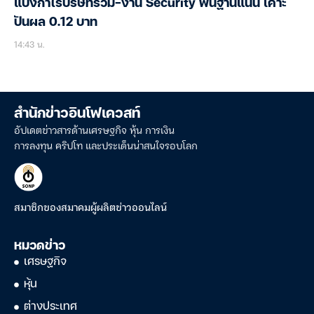
แบ่งกำไรบริษัทร่วม-งาน Security พื้้นฐานแน่น เคาะ
ปันผล 0.12 บาท
14:43 น.
สำนักข่าวอินโฟเควสท์
อัปเดตข่าวสารด้านเศรษฐกิจ หุ้น การเงิน
การลงทุน คริปโท และประเด็นน่าสนใจรอบโลก
สมาชิกของสมาคมผู้ผลิตข่าวออนไลน์
หมวดข่าว
เศรษฐกิจ
หุ้น
ต่างประเทศ