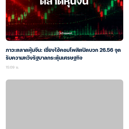
ภาวะตลาดหุ้นจีน: เซี่ยงไฮ้คอมโพสิตปิดบวก 26.56 จุด
รับความหวังรัฐบาลกระตุ้นเศรษฐกิจ
15:09 น.