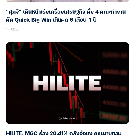
“ศุภจี” เดินหน้าเร่งเครื่องเศรษฐกิจ ตั้ง 4 คณะทำงาน
คัด Quick Big Win เห็นผล 6 เดือน-1 ปี
14:55 น.
HILITE: MGC ร่วง 20.41% คลังจ่อชง ครม.ทบทวน