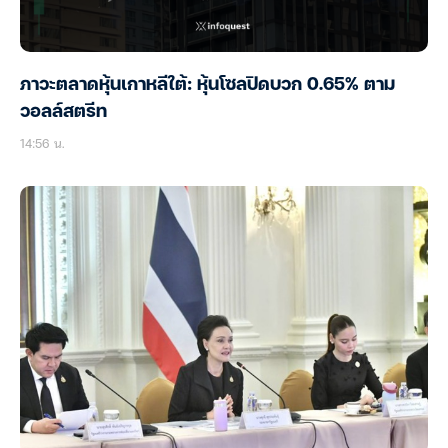
ภาวะตลาดหุ้นเกาหลีใต้: หุ้นโซลปิดบวก 0.65% ตาม
วอลล์สตรีท
14:56 น.