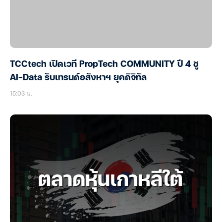
TCCtech เปิดเวที PropTech COMMUNITY ปี 4 ชู
AI-Data รับเทรนด์อสังหาฯ ยุคดิจิทัล
15:03 น.