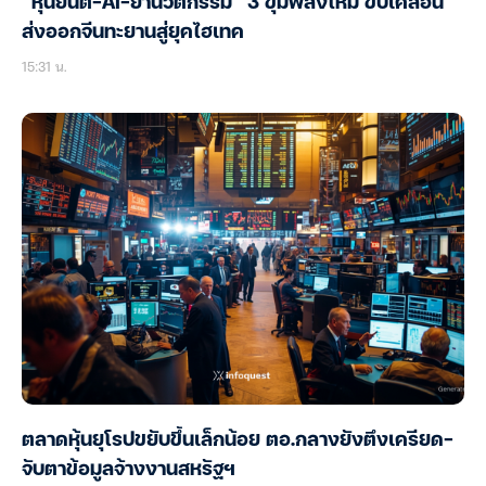
“หุ่นยนต์-AI-ยานวัตกรรม” 3 ขุมพลังใหม่ ขับเคลื่อน
ส่งออกจีนทะยานสู่ยุคไฮเทค
15:31 น.
ตลาดหุ้นยุโรปขยับขึ้นเล็กน้อย ตอ.กลางยังตึงเครียด-
จับตาข้อมูลจ้างงานสหรัฐฯ