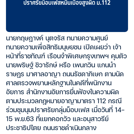
นายกฤษฎางค์ นุตจรัส ทนายความศูนย์
ทนายความเพื่อสิทธิมนุษยชน เปิดเผยว่า เจ้า
หน้าที่ราชทัณฑ์ เรือนจำพิเศษกรุงเทพฯ คุมตัว
นายพริษฐ์ ชิวารักษ์ หรือ เพนกวิน แกนนำ
ราษฏร มาศาลอาญา ถนนรัชดาภิเษก ตามนัด
ศาลตรวจพยานหลักฐานในคดีที่พนักงาน
อัยการ สำนักงานอัยการยื่นฟ้องในความผิด
ตามประมวลกฎหมายอาญามาตรา 112 กรณี
ร่วมชุมนุมปราศรัยกลุ่มม็อบเฟส เมื่อวันที่ 14-
15 พ.ย.63 ที่แยกคอกวัว และอนุสาวรีย์
ประชาธิปไตย ถนนราชดำเนินกลาง