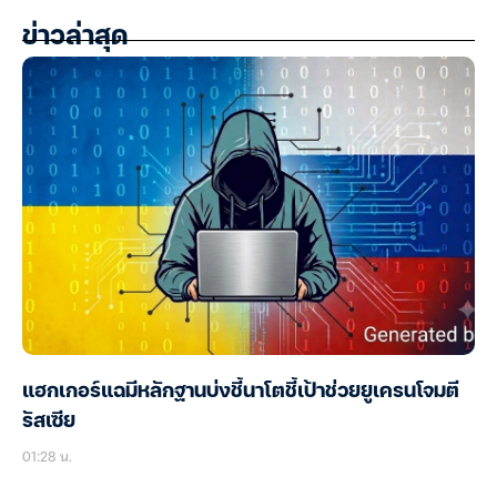
ข่าวล่าสุด
แฮกเกอร์แฉมีหลักฐานบ่งชี้นาโตชี้เป้าช่วยยูเครนโจมตี
รัสเซีย
01:28 น.