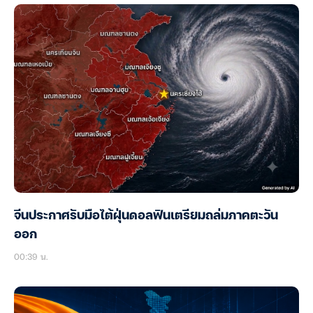
จีนประกาศรับมือไต้ฝุ่นดอลฟินเตรียมถล่มภาคตะวัน
ออก
00:39 น.