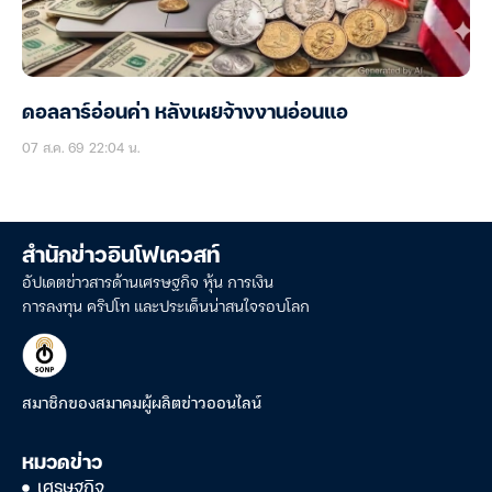
ดอลลาร์อ่อนค่า หลังเผยจ้างงานอ่อนแอ
07 ส.ค. 69 22:04 น.
สำนักข่าวอินโฟเควสท์
อัปเดตข่าวสารด้านเศรษฐกิจ หุ้น การเงิน
การลงทุน คริปโท และประเด็นน่าสนใจรอบโลก
สมาชิกของสมาคมผู้ผลิตข่าวออนไลน์
หมวดข่าว
เศรษฐกิจ