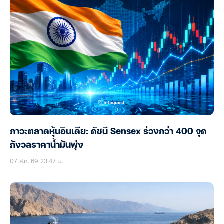
ภาวะตลาดหุ้นอินเดีย: ดัชนี Sensex ร่วงกว่า 400 จุด
กังวลราคาน้ำมันพุ่ง
07 ส.ค. 69 23:47 น.