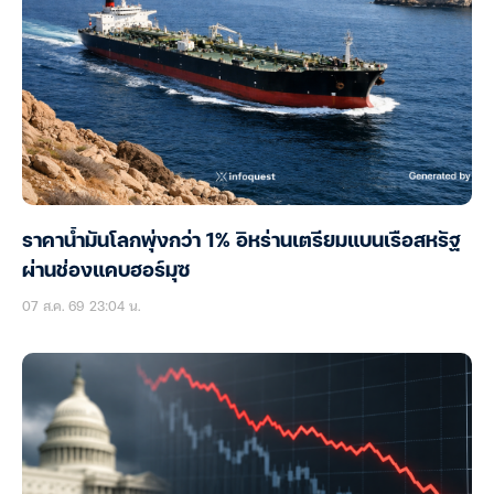
ราคาน้ำมันโลกพุ่งกว่า 1% อิหร่านเตรียมแบนเรือสหรัฐ
ผ่านช่องแคบฮอร์มุซ
07 ส.ค. 69 23:04 น.