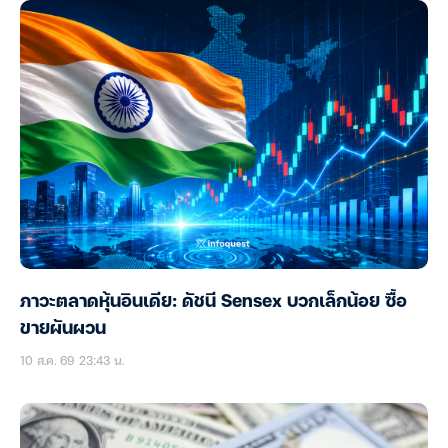
ภาวะตลาดหุ้นอินเดีย: ดัชนี Sensex บวกเล็กน้อย ซื้อ
ขายผันผวน
10 ส.ค. 69 23:43 น.