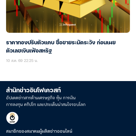
ราคาทองปรับตัวแคบ ซื้อขายระมัดระวัง ก่อนเผย
ตัวเลขเงินเฟ้อสหรัฐ
10 ส.ค. 69 22:25 น.
สำนักข่าวอินโฟเควสท์
อัปเดตข่าวสารด้านเศรษฐกิจ หุ้น การเงิน
การลงทุน คริปโท และประเด็นน่าสนใจรอบโลก
สมาชิกของสมาคมผู้ผลิตข่าวออนไลน์