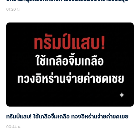
01:26 น.
ทรัมป์แสบ! ใช้เกลือจิ้มเกลือ ทวงอิหร่านจ่ายค่าชดเชย
00:44 น.