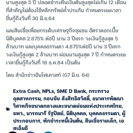
นานสูงสุด 5 ปี ปลอดชำระคืนเงินต้นสูงสุดไม่เกิน 12 เดือน
ที่สำคัญไม่ต้องใช้หลักทรัพย์ค้ำประกัน กำหนดระยะเวลา
ยื่นกู้ถึงวันที่ 30 มิ.ย.64
และสินเชื่อเพื่อยกระดับเศรษฐกิจชุมชน อัตราดอกเบี้ย
นิติบุคคล 2.875% ต่อปี นาน 3 ปีแรก วงเงินกู้สูงสุด 5
ล้านบาท และบุคคลธรรมดา 4.875%ต่อปี นาน 3 ปีแรก
วงเงินกู้สูงสุด 2 ล้านบาท ผ่อนนานสูงสุด 7 ปี กำหนดระยะ
เวลายื่นกู้ถึงวันที่ 18 ธ.ค.64 เป็นต้น
โดย สำนักข่าวอินโฟเควสท์ (07 มิ.ย. 64)
Extra Cash
,
NPLs
,
SME D Bank
,
กระทรวง
อุตสาหกรรม
,
กอบชัย สังสิทธิสวัสดิ์
,
ธนาคารพัฒนา
วิสาหกิจขนาดกลางและขนาดย่อมแห่งประเทศไทย
,
ธพว.
,
นารถนารี รัฐปัตย์
,
นิติบุคคล
,
บุคคลธรรมดา
,
ผู้
ประกอบการ
,
พักชำระหนี้เงินต้น
,
สินเชื่อรายเล็ก
,
เอ
สเอ็มอี