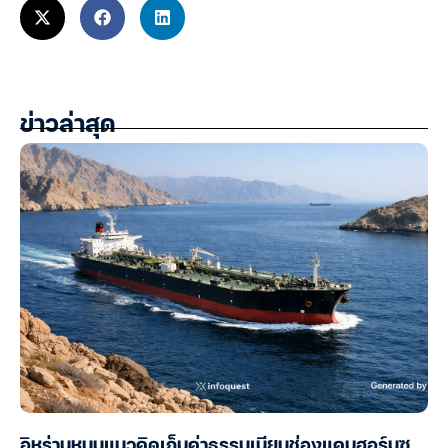
ข่าวล่าสุด
อิหร่านหนุนแนวคิดเก็บค่าธรรมเนียมช่องแคบฮอร์มุซ