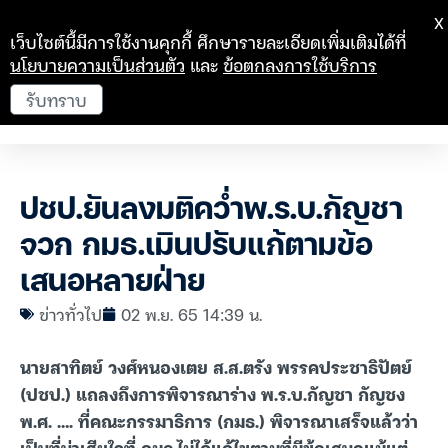
X
เว็บไซต์นี้มีการใช้งานคุกกี้ ศึกษารายละเอียดเพิ่มเติมได้ที่
นโยบายความเป็นส่วนตัว
และ
ข้อตกลงการใช้บริการ
รับทราบ
ปชป.ยันลงมติคว่ำพ.ร.บ.กัญชา
จวก กมธ.เมินปรับแก้ตามข้อ
เสนอหลายฝ่าย
ข่าวทั่วไป
02 พ.ย. 65 14:39 น.
นายสาทิตย์ วงศ์หนองเตย ส.ส.ตรัง พรรคประชาธิปัตย์
(ปชป.) แถลงถึงการพิจารณาร่าง พ.ร.บ.กัญชา กัญชง
พ.ศ. …. ที่คณะกรรมาธิการ (กมธ.) พิจารณาเสร็จแล้วว่า
เป็นที่น่าเสียใจที่ กมธ.ไม่ได้แก้ไขตามที่มีข้อเสนอแม้แต่