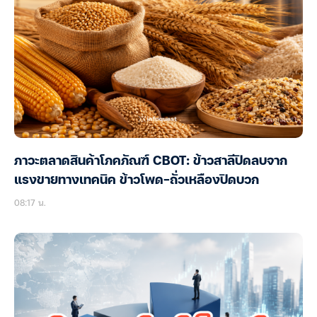
ภาวะตลาดสินค้าโภคภัณฑ์ CBOT: ข้าวสาลีปิดลบจาก
แรงขายทางเทคนิค ข้าวโพด-ถั่วเหลืองปิดบวก
08:17 น.