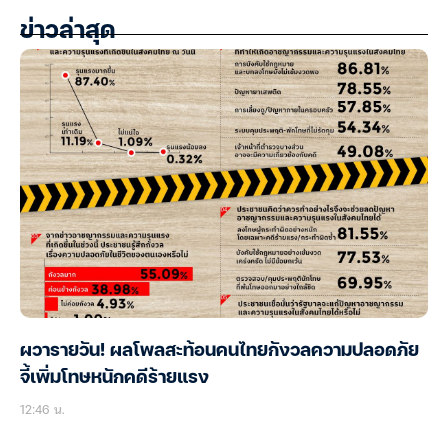
ข่าวล่าสุด
ผวารายวัน! ผลโพลสะท้อนคนไทยกังวลความปลอดภัย
จี้เพิ่มโทษหนักคดีร้ายแรง
12:46 น.