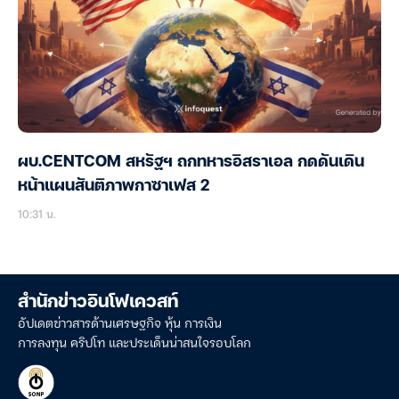
ผบ.CENTCOM สหรัฐฯ ถกทหารอิสราเอล กดดันเดิน
หน้าแผนสันติภาพกาซาเฟส 2
10:31 น.
สำนักข่าวอินโฟเควสท์
อัปเดตข่าวสารด้านเศรษฐกิจ หุ้น การเงิน
การลงทุน คริปโท และประเด็นน่าสนใจรอบโลก