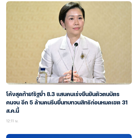
โค้งสุดท้าย!รัฐย้ำ 8.3 แสนคนเร่งยืนยันตัวตนบัตร
คนจน อีก 5 ล้านคนรีบยื่นทบทวนสิทธิก่อนหมดเขต 31
ส.ค.นี้
12:11 น.