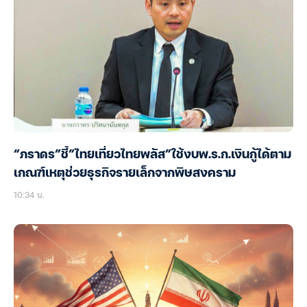
“ภราดร”ชี้”ไทยเที่ยวไทยพลัส”ใช้งบพ.ร.ก.เงินกู้ได้ตาม
เกณฑ์เหตุช่วยธุรกิจรายเล็กจากพิษสงคราม
10:34 น.