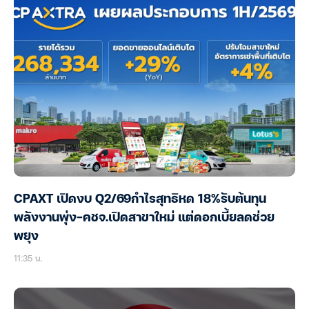
CPAXT เปิดงบ Q2/69กำไรสุทธิหด 18%รับต้นทุน
พลังงานพุ่ง-คชจ.เปิดสาขาใหม่ แต่ดอกเบี้ยลดช่วย
พยุง
11:35 น.