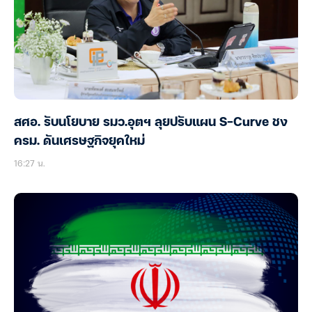
สศอ. รับนโยบาย รมว.อุตฯ ลุยปรับแผน S-Curve ชง
ครม. ดันเศรษฐกิจยุคใหม่
16:27 น.