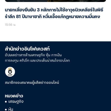
นายกเลี่ยงยืนยัน 3 หลักการไม่ใช้อาวุธนิวเคลียร์ในพิธี
รำลึก 81 ปีนางาซากิ หวั่นเอื้อแก้กฎหมายความมั่นคง
15:56 น.
สำนักข่าวอินโฟเควสท์
อัปเดตข่าวสารด้านเศรษฐกิจ หุ้น การเงิน
การลงทุน คริปโท และประเด็นน่าสนใจรอบโลก
สมาชิกของสมาคมผู้ผลิตข่าวออนไลน์
หมวดข่าว
เศรษฐกิจ
หุ้น