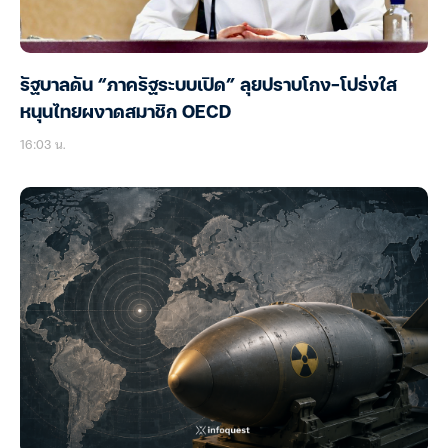
รัฐบาลดัน “ภาครัฐระบบเปิด” ลุยปราบโกง-โปร่งใส
หนุนไทยผงาดสมาชิก OECD
16:03 น.