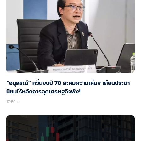
“อนุสรณ์” หวั่นงบปี 70 สะสมความเสี่ยง เตือนประชา
นิยมไร้หลักการฉุดเศรษฐกิจพัง!
17:50 น.