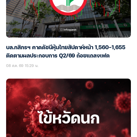
บล.กสิกรฯ คาดดัชนีหุ้นไทยสัปดาห์หน้า 1,560-1,655
ติดตามผลประกอบการ Q2/69 ถ้อยแถลงเฟด
08 ส.ค. 69 15:29 น.