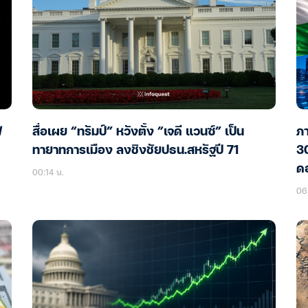
ฟ
สื่อเผย “ทรัมป์” หวังตั้ง “เจดี แวนซ์” เป็น
ภา
ทายาทการเมือง ลงชิงชัยปธน.สหรัฐปี 71
30
ดอ
00:14 น.
06 