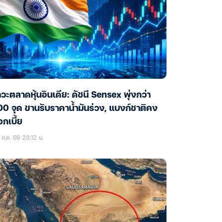
วะตลาดหุ้นอินเดีย: ดัชนี Sensex พุ่งกว่า
0 จุด ขานรับราคาน้ำมันร่วง, แบงก์ชาติคง
กเบี้ย
ส.ค. 69 23:12 น.