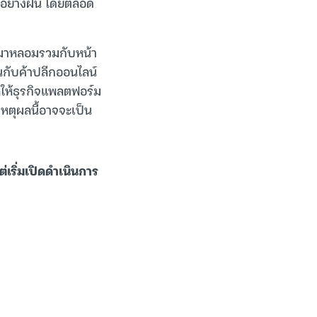
รูอย่างฝัน โดยตลอด
์มาหลอมรวมกับหน้า
นกับค้าปลีกออนไลน์
ลให้ธุรกิจแพลตฟอร์ม
หตุผลนี้อาจจะเป็น
เริ่มเปิดดำเนินการ