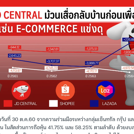
ึ้นวันที่ 30 ต.ค.60 จากความร่วมมือระหว่างกลุ่มเซ็นทรัล กรุ๊ป 
 ในสัดส่วนการถือหุ้น 41.75% และ 58.25% ตามลำดับ ด้วยงบล