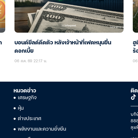
ก
บอนด์ยีลด์ดีดตัว หลังเจ้าหน้าที่เฟดหนุนขึ้น
ฮู
ดอกเบี้ย
ร้
06 ส.ค. 69 22:17 น.
06 
หมวดข่าว
ติด
เศรษฐกิจ
หุ้น
บริษ
ต่างประเทศ
888
ลุม
พลังงานและความยั่งยืน