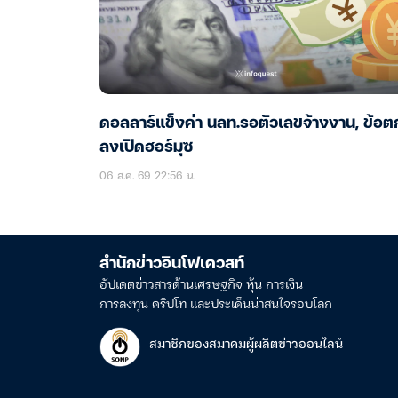
ดอลลาร์แข็งค่า นลท.รอตัวเลขจ้างงาน, ข้อต
ลงเปิดฮอร์มุซ
06 ส.ค. 69 22:56 น.
สำนักข่าวอินโฟเควสท์
อัปเดตข่าวสารด้านเศรษฐกิจ หุ้น การเงิน
การลงทุน คริปโท และประเด็นน่าสนใจรอบโลก
สมาชิกของสมาคมผู้ผลิตข่าวออนไลน์