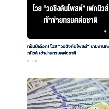
ทรัมป์เดือด! โวย “วอชิงตันโพสต์” รายงานเ
กนิวส์ เข้าข่ายทรยศต่อชาติ
01:13 น.