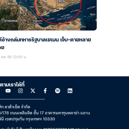
ตีอ้างถล่มทหารรัฐบาลเยเมน เจ็บ-ตายหลาย
อย
ส.ค. 69 22:00 น.
ตามเราได้ที่
ัท ดาต้าเซ็ต จำกัด
/178 ถนนเพลินจิต ชั้น 17 อาคารมหาทุนพลาซ่า แขวง
พินี เขตปทุมวัน กรุงเทพฯ 10330