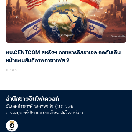
ผบ.CENTCOM สหรัฐฯ ถกทหารอิสราเอล กดดันเดิน
หน้าแผนสันติภาพกาซาเฟส 2
10:31 น.
สำนักข่าวอินโฟเควสท์
อัปเดตข่าวสารด้านเศรษฐกิจ หุ้น การเงิน
การลงทุน คริปโท และประเด็นน่าสนใจรอบโลก