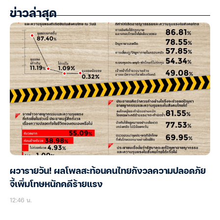
ข่าวล่าสุด
ผวารายวัน! ผลโพลสะท้อนคนไทยกังวลความปลอดภัย
จี้เพิ่มโทษหนักคดีร้ายแรง
12:46 น.