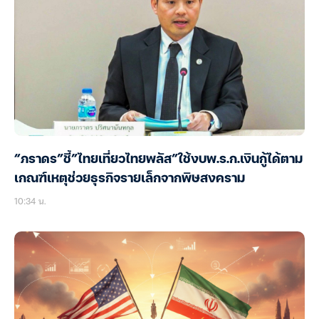
“ภราดร”ชี้”ไทยเที่ยวไทยพลัส”ใช้งบพ.ร.ก.เงินกู้ได้ตาม
เกณฑ์เหตุช่วยธุรกิจรายเล็กจากพิษสงคราม
10:34 น.