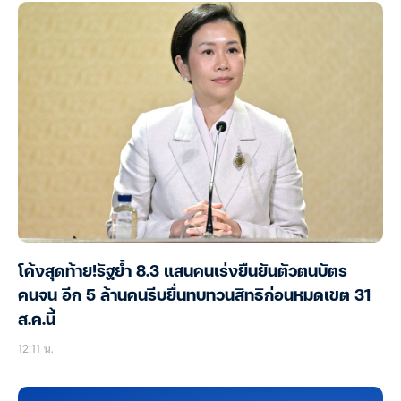
โค้งสุดท้าย!รัฐย้ำ 8.3 แสนคนเร่งยืนยันตัวตนบัตร
คนจน อีก 5 ล้านคนรีบยื่นทบทวนสิทธิก่อนหมดเขต 31
ส.ค.นี้
12:11 น.