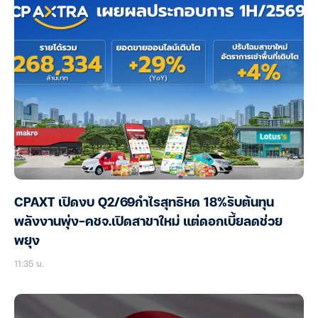
CPAXT เปิดงบ Q2/69กำไรสุทธิหด 18%รับต้นทุน
พลังงานพุ่ง-คชจ.เปิดสาขาใหม่ แต่ดอกเบี้ยลดช่วย
พยุง
11:35 น.