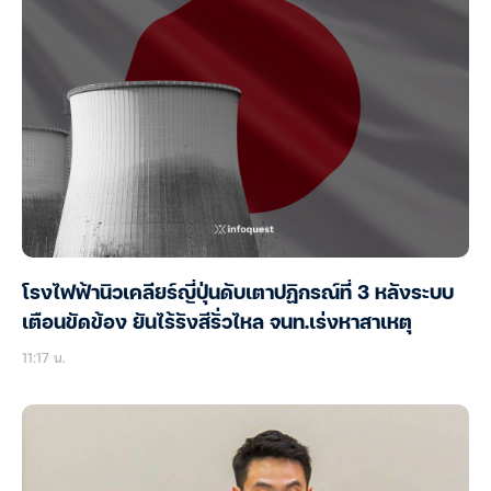
โรงไฟฟ้านิวเคลียร์ญี่ปุ่นดับเตาปฏิกรณ์ที่ 3 หลังระบบ
เตือนขัดข้อง ยันไร้รังสีรั่วไหล จนท.เร่งหาสาเหตุ
11:17 น.