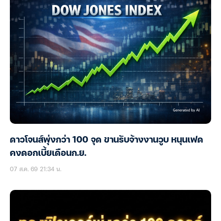
ดาวโจนส์พุ่งกว่า 100 จุด ขานรับจ้างงานวูบ หนุนเฟด
คงดอกเบี้ยเดือนก.ย.
07 ส.ค. 69 21:34 น.