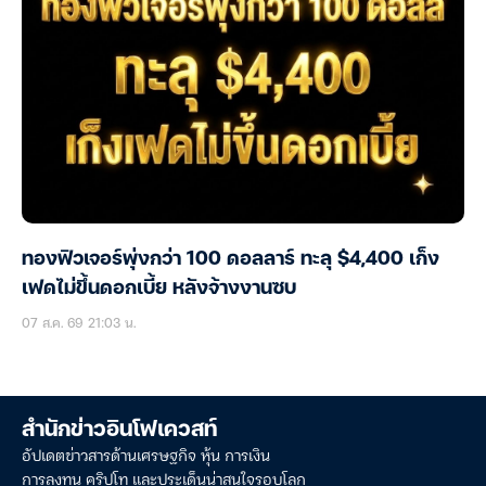
ทองฟิวเจอร์พุ่งกว่า 100 ดอลลาร์ ทะลุ $4,400 เก็ง
เฟดไม่ขึ้นดอกเบี้ย หลังจ้างงานซบ
07 ส.ค. 69 21:03 น.
สำนักข่าวอินโฟเควสท์
อัปเดตข่าวสารด้านเศรษฐกิจ หุ้น การเงิน
การลงทุน คริปโท และประเด็นน่าสนใจรอบโลก