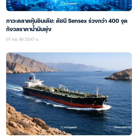
ภาวะตลาดหุ้นอินเดีย: ดัชนี Sensex ร่วงกว่า 400 จุด
กังวลราคาน้ำมันพุ่ง
07 ส.ค. 69 23:47 น.