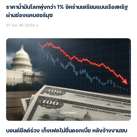
ราคาน้ำมันโลกพุ่งกว่า 1% อิหร่านเตรียมแบนเรือสหรัฐ
ผ่านช่องแคบฮอร์มุซ
07 ส.ค. 69 23:04 น.
บอนด์ยีลด์ร่วง เก็งเฟดไม่ขึ้นดอกเบี้ย หลังจ้างงานซบ