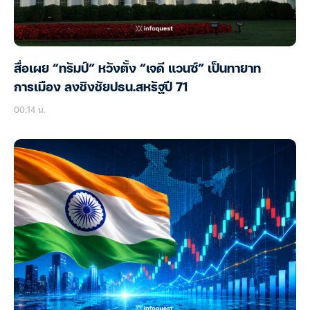
สื่อเผย “ทรัมป์” หวังตั้ง “เจดี แวนซ์” เป็นทายาท
การเมือง ลงชิงชัยปธน.สหรัฐปี 71
00:14 น.