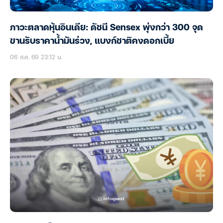
ภาวะตลาดหุ้นอินเดีย: ดัชนี Sensex พุ่งกว่า 300 จุด
ขานรับราคาน้ำมันร่วง, แบงก์ชาติคงดอกเบี้ย
06 ส.ค. 69 23:12 น.