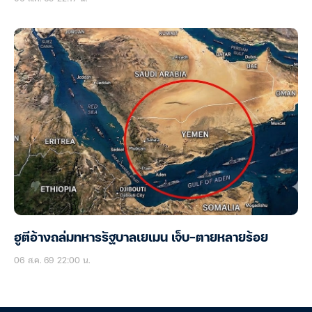
ฮูตีอ้างถล่มทหารรัฐบาลเยเมน เจ็บ-ตายหลายร้อย
06 ส.ค. 69 22:00 น.