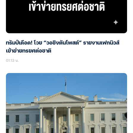
ทรัมป์เดือด! โวย “วอชิงตันโพสต์” รายงานเฟกนิวส์
เข้าข่ายทรยศต่อชาติ
01:13 น.