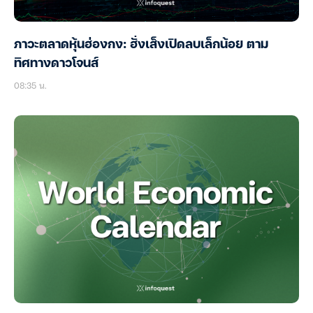
ภาวะตลาดหุ้นฮ่องกง: ฮั่งเส็งเปิดลบเล็กน้อย ตาม
ทิศทางดาวโจนส์
08:35 น.