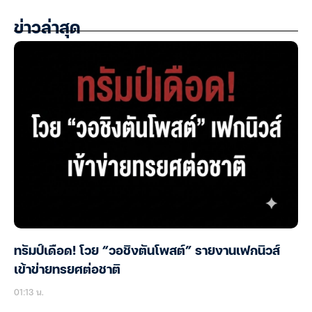
ข่าวล่าสุด
ทรัมป์เดือด! โวย “วอชิงตันโพสต์” รายงานเฟกนิวส์
เข้าข่ายทรยศต่อชาติ
01:13 น.