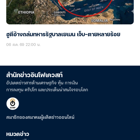
ฮูตีอ้างถล่มทหารรัฐบาลเยเมน เจ็บ-ตายหลายร้อย
06 ส.ค. 69 22:00 น.
สำนักข่าวอินโฟเควสท์
อัปเดตข่าวสารด้านเศรษฐกิจ หุ้น การเงิน
การลงทุน คริปโท และประเด็นน่าสนใจรอบโลก
สมาชิกของสมาคมผู้ผลิตข่าวออนไลน์
หมวดข่าว