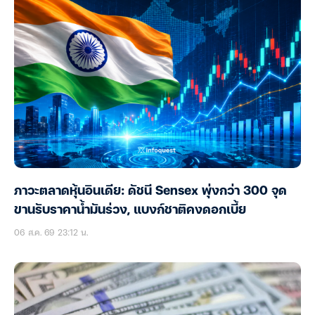
ภาวะตลาดหุ้นอินเดีย: ดัชนี Sensex พุ่งกว่า 300 จุด
ขานรับราคาน้ำมันร่วง, แบงก์ชาติคงดอกเบี้ย
06 ส.ค. 69 23:12 น.