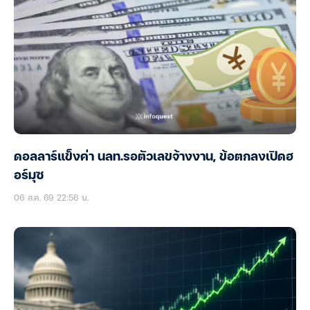
ดอลลาร์แข็งค่า นลท.รอตัวเลขจ้างงาน, ข้อตกลงเปิดฮ
อร์มุซ
06 ส.ค. 69 22:56 น.