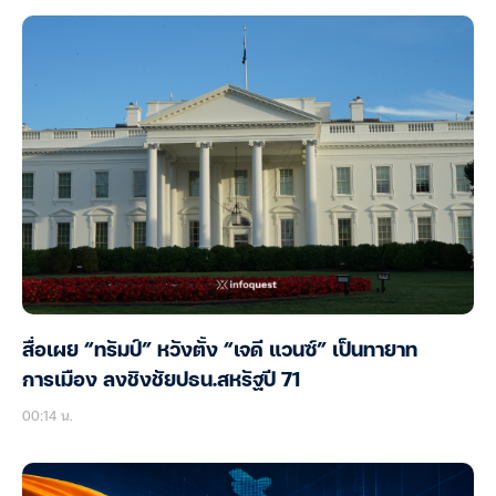
สื่อเผย “ทรัมป์” หวังตั้ง “เจดี แวนซ์” เป็นทายาท
การเมือง ลงชิงชัยปธน.สหรัฐปี 71
00:14 น.