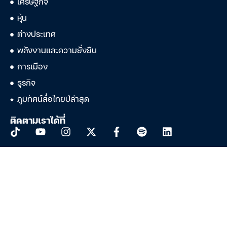
เศรษฐกิจ
หุ้น
ต่างประเทศ
พลังงานและความยั่งยืน
การเมือง
ธุรกิจ
ภูมิทัศน์สื่อไทยปีล่าสุด
ติดตามเราได้ที่
บริษัท ดาต้าเซ็ต จำกัด
888/178 ถนนเพลินจิต ชั้น 17 อาคารมหาทุนพลาซ่า แขวงลุมพินี เขต
ปทุมวัน กรุงเทพฯ 10330
เลขประจำตัวผู้เสียภาษีอากร: 0105533120440 (สนญ.)
Privacy Statement
|
Term of Use
|
Using Infoquest News