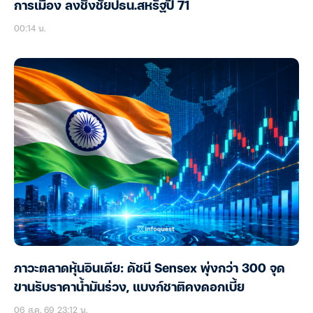
การเมือง ลงชิงชัยปธน.สหรัฐปี 71
00:14 น.
ภาวะตลาดหุ้นอินเดีย: ดัชนี Sensex พุ่งกว่า 300 จุด
ขานรับราคาน้ำมันร่วง, แบงก์ชาติคงดอกเบี้ย
06 ส.ค. 69 23:12 น.