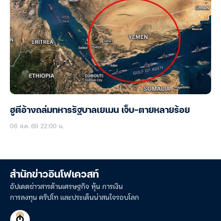
ฮูตีอ้างถล่มทหารรัฐบาลเยเมน เจ็บ-ตายหลายร้อย
06 ส.ค. 69 22:00 น.
สำนักข่าวอินโฟเควสท์
อัปเดตข่าวสารด้านเศรษฐกิจ หุ้น การเงิน
การลงทุน คริปโท และประเด็นน่าสนใจรอบโลก