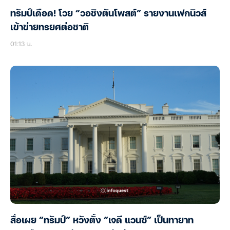
ทรัมป์เดือด! โวย “วอชิงตันโพสต์” รายงานเฟกนิวส์
เข้าข่ายทรยศต่อชาติ
01:13 น.
สื่อเผย “ทรัมป์” หวังตั้ง “เจดี แวนซ์” เป็นทายาท