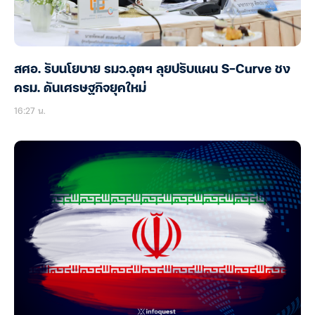
สศอ. รับนโยบาย รมว.อุตฯ ลุยปรับแผน S-Curve ชง
ครม. ดันเศรษฐกิจยุคใหม่
16:27 น.