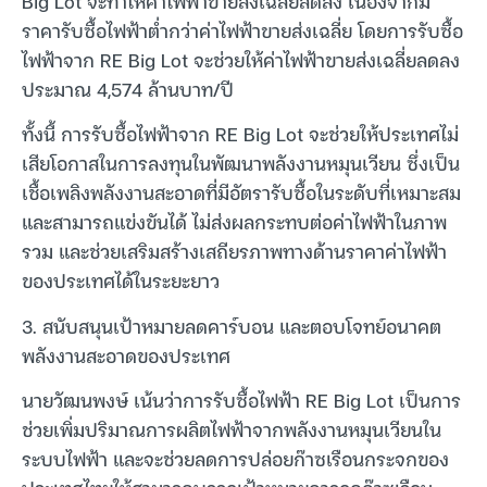
Big Lot จะทำให้ค่าไฟฟ้าขายส่งเฉลี่ยลดลง เนื่องจากมี
ราคารับซื้อไฟฟ้าต่ำกว่าค่าไฟฟ้าขายส่งเฉลี่ย โดยการรับซื้อ
ไฟฟ้าจาก RE Big Lot จะช่วยให้ค่าไฟฟ้าขายส่งเฉลี่ยลดลง
ประมาณ 4,574 ล้านบาท/ปี
ทั้งนี้ การรับซื้อไฟฟ้าจาก RE Big Lot จะช่วยให้ประเทศไม่
เสียโอกาสในการลงทุนในพัฒนาพลังงานหมุนเวียน ซึ่งเป็น
เชื้อเพลิงพลังงานสะอาดที่มีอัตรารับซื้อในระดับที่เหมาะสม
และสามารถแข่งขันได้ ไม่ส่งผลกระทบต่อค่าไฟฟ้าในภาพ
รวม และช่วยเสริมสร้างเสถียรภาพทางด้านราคาค่าไฟฟ้า
ของประเทศได้ในระยะยาว
3. สนับสนุนเป้าหมายลดคาร์บอน และตอบโจทย์อนาคต
พลังงานสะอาดของประเทศ
นายวัฒนพงษ์ เน้นว่าการรับซื้อไฟฟ้า RE Big Lot เป็นการ
ช่วยเพิ่มปริมาณการผลิตไฟฟ้าจากพลังงานหมุนเวียนใน
ระบบไฟฟ้า และจะช่วยลดการปล่อยก๊าซเรือนกระจกของ