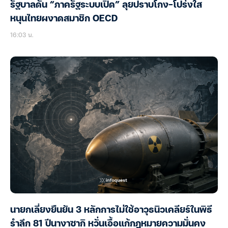
รัฐบาลดัน “ภาครัฐระบบเปิด” ลุยปราบโกง-โปร่งใส
หนุนไทยผงาดสมาชิก OECD
16:03 น.
นายกเลี่ยงยืนยัน 3 หลักการไม่ใช้อาวุธนิวเคลียร์ในพิธี
รำลึก 81 ปีนางาซากิ หวั่นเอื้อแก้กฎหมายความมั่นคง