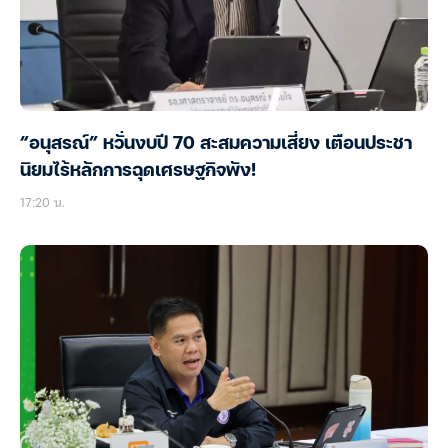
“อนุสรณ์” หวั่นงบปี 70 สะสมความเสี่ยง เตือนประชา
นิยมไร้หลักการฉุดเศรษฐกิจพัง!
17:20 น.