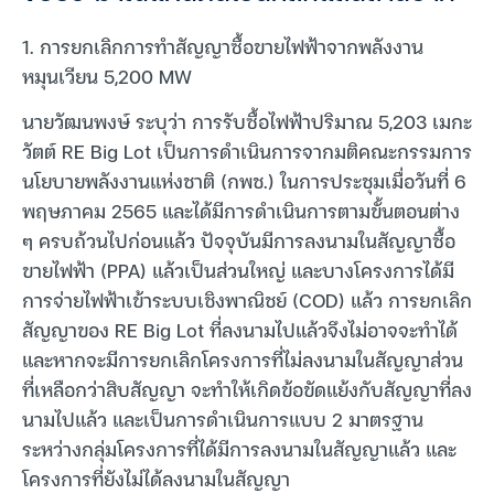
1. การยกเลิกการทำสัญญาซื้อขายไฟฟ้าจากพลังงาน
หมุนเวียน 5,200 MW
นายวัฒนพงษ์ ระบุว่า การรับซื้อไฟฟ้าปริมาณ 5,203 เมกะ
วัตต์ RE Big Lot เป็นการดำเนินการจากมติคณะกรรมการ
นโยบายพลังงานแห่งชาติ (กพช.) ในการประชุมเมื่อวันที่ 6
พฤษภาคม 2565 และได้มีการดำเนินการตามขั้นตอนต่าง
ๆ ครบถ้วนไปก่อนแล้ว ปัจจุบันมีการลงนามในสัญญาซื้อ
ขายไฟฟ้า (PPA) แล้วเป็นส่วนใหญ่ และบางโครงการได้มี
การจ่ายไฟฟ้าเข้าระบบเชิงพาณิชย์ (COD) แล้ว การยกเลิก
สัญญาของ RE Big Lot ที่ลงนามไปแล้วจึงไม่อาจจะทำได้
และหากจะมีการยกเลิกโครงการที่ไม่ลงนามในสัญญาส่วน
ที่เหลือกว่าสิบสัญญา จะทำให้เกิดข้อขัดแย้งกับสัญญาที่ลง
นามไปแล้ว และเป็นการดำเนินการแบบ 2 มาตรฐาน
ระหว่างกลุ่มโครงการที่ได้มีการลงนามในสัญญาแล้ว และ
โครงการที่ยังไม่ได้ลงนามในสัญญา