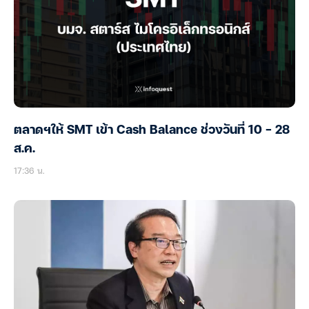
ตลาดฯให้ SMT เข้า Cash Balance ช่วงวันที่ 10 – 28
ส.ค.
17:36 น.