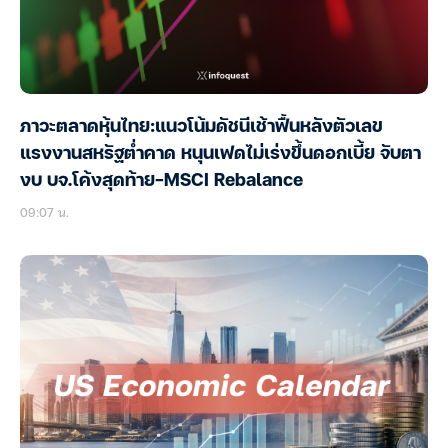
ภาวะตลาดหุ้นไทย:แนวโน้มดัชนีเช้าฟื้นหลังตัวเลข
แรงงานสหรัฐต่ำคาด หนุนเฟดไม่เร่งขึ้นดอกเบี้ย จับตา
งบ บจ.โค้งสุดท้าย-MSCI Rebalance
09:07 น.