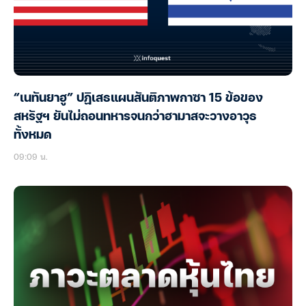
“เนทันยาฮู” ปฏิเสธแผนสันติภาพกาซา 15 ข้อของ
สหรัฐฯ ยันไม่ถอนทหารจนกว่าฮามาสจะวางอาวุธ
ทั้งหมด
09:09 น.