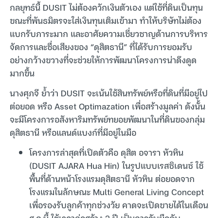
กลยุทธ์นี้ DUSIT ไม่ต้องควักเงินตัวเอง แต่ใช้ที่ดินเป็นทุน
ขณะที่พันธมิตรจะใส่เงินทุนเติมเข้ามา ทำให้บริษัทไม่ต้อง
แบกรับภาระมาก และอาศัยความเชี่ยวชาญด้านการบริหาร
จัดการและชื่อเสียงของ “ดุสิตธานี” ที่ได้รับการยอมรับ
อย่างกว้างขวางที่จะช่วยให้การพัฒนาโครงการน่าดึงดูด
มากขึ้น
นางศุภจี ย้ำว่า DUSIT จะเน้นใช้สินทรัพย์หรือที่ดินที่มีอยู่ไป
ต่อยอด หรือ Asset Optimazation เพื่อสร้างมูลค่า ดังนั้น
จะมีโครงการอสังหาริมทรัพย์ทยอยพัฒนาในที่ดินของกลุ่ม
ดุสิตธานี หรือแลนด์แบงก์ที่มีอยู่ในมือ
โครงการล่าสุดที่เปิดตัวคือ ดุสิต อจารา หัวหิน
(DUSIT AJARA Hua Hin) ในรูปแบบเรสซิเดนซ์ ใช้
พื้นที่ด้านหน้าโรงแรมดุสิตธานี หัวหิน ต่อยอดจาก
โรงแรมในลักษณะ Multi General Living Concept
เพื่อรองรับลูกค้าทุกช่วงวัย คาดจะเปิดขายได้ในเดือน
ส.ค.นี้ ใช้เวลาก่อสร้าง 2 ปี เป็นการจับมือกับ