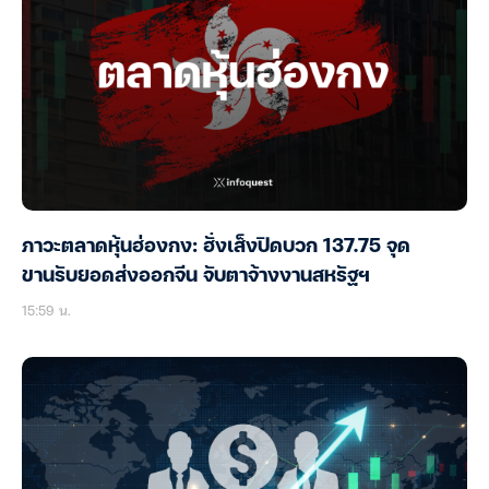
ภาวะตลาดหุ้นฮ่องกง: ฮั่งเส็งปิดบวก 137.75 จุด
ขานรับยอดส่งออกจีน จับตาจ้างงานสหรัฐฯ
15:59 น.