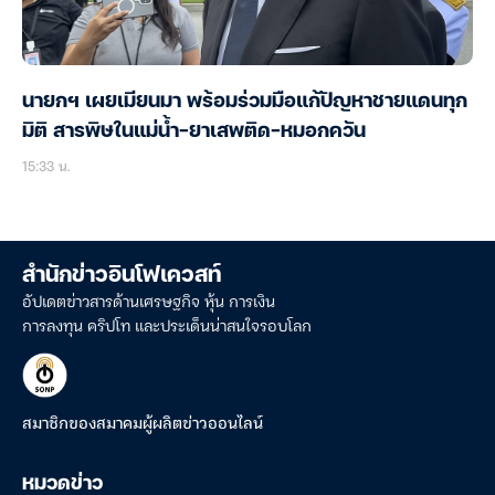
นายกฯ เผยเมียนมา พร้อมร่วมมือแก้ปัญหาชายแดนทุก
มิติ สารพิษในแม่น้ำ-ยาเสพติด-หมอกควัน
15:33 น.
สำนักข่าวอินโฟเควสท์
อัปเดตข่าวสารด้านเศรษฐกิจ หุ้น การเงิน
การลงทุน คริปโท และประเด็นน่าสนใจรอบโลก
สมาชิกของสมาคมผู้ผลิตข่าวออนไลน์
หมวดข่าว