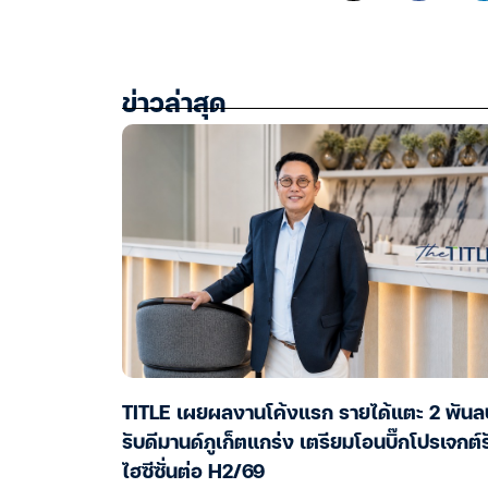
ข่าวล่าสุด
TITLE เผยผลงานโค้งแรก รายได้แตะ 2 พันล
รับดีมานด์ภูเก็ตแกร่ง เตรียมโอนบิ๊กโปรเจกต์ร
ไฮซีซั่นต่อ H2/69