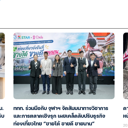
บ.
ททท. ร่วมมือกับ จุฬาฯ จัดสัมมนาทางวิชาการ
ด
ับ
และการตลาดเชิงรุก เผยเคล็ดลับปรับธุรกิจ
หน
ท่องเที่ยวไทย “ขายได้ ขายดี ขายนาน”
20: