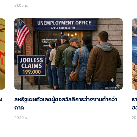
21:05 น.
ง
สหรัฐเผยตัวเลขผู้ขอสวัสดิการว่างงานต่ำกว่า
รา
คาด
ฮอ
20:19 น.
20