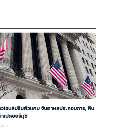
าวโจนส์ปรับตัวแคบ จับตาผลประกอบการ, คืบ
้าเปิดฮอร์มุซ
58 น.