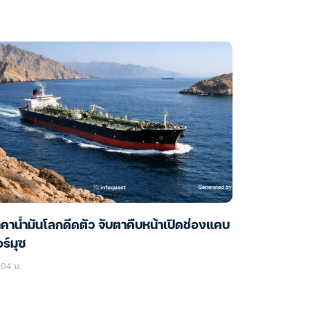
คาน้ำมันโลกดีดตัว จับตาคืบหน้าเปิดช่องแคบ
ร์มุซ
:04 น.