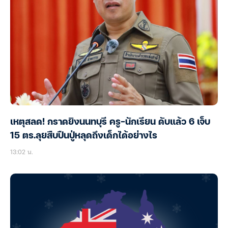
เหตุสลด! กราดยิงนนทบุรี ครู-นักเรียน ดับแล้ว 6 เจ็บ
15 ตร.ลุยสืบปืนปู่หลุดถึงเด็กได้อย่างไร
13:02 น.