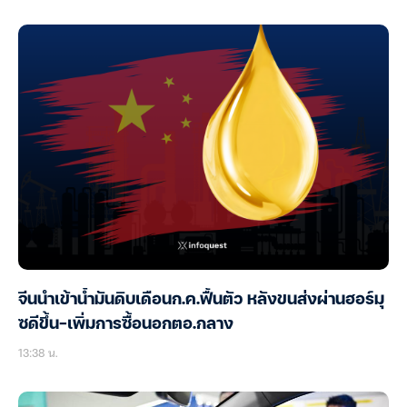
จีนนำเข้าน้ำมันดิบเดือนก.ค.ฟื้นตัว หลังขนส่งผ่านฮอร์มุ
ซดีขึ้น-เพิ่มการซื้อนอกตอ.กลาง
13:38 น.