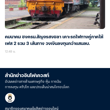
คมนาคม ชงครม.สัญจรสงขลา เคาะรถไฟทางคู่ภาคใต้
เฟส 2 รวม 3 เส้นทาง วงเงินลงทุนกว่าแสนลบ.
12:48 น.
สำนักข่าวอินโฟเควสท์
อัปเดตข่าวสารด้านเศรษฐกิจ หุ้น การเงิน
การลงทุน คริปโท และประเด็นน่าสนใจรอบโลก
สมาชิกของสมาคมผู้ผลิตข่าวออนไลน์