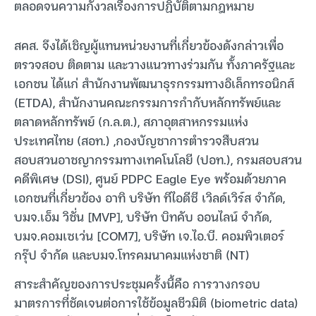
ตลอดจนความกังวลเรื่องการปฏิบัติตามกฎหมาย
สคส. จึงได้เชิญผู้แทนหน่วยงานที่เกี่ยวข้องดังกล่าวเพื่อ
ตรวจสอบ ติดตาม และวางแนวทางร่วมกัน ทั้งภาครัฐและ
เอกชน ได้แก่ สำนักงานพัฒนาธุรกรรมทางอิเล็กทรอนิกส์
(ETDA), สำนักงานคณะกรรมการกำกับหลักทรัพย์และ
ตลาดหลักทรัพย์ (ก.ล.ต.), สภาอุตสาหกรรมแห่ง
ประเทศไทย (สอท.) ,กองบัญชาการตำรวจสืบสวน
สอบสวนอาชญากรรมทางเทคโนโลยี (ปอท.), กรมสอบสวน
คดีพิเศษ (DSI), ศูนย์ PDPC Eagle Eye พร้อมด้วยภาค
เอกชนที่เกี่ยวข้อง อาทิ บริษัท ทีไอดีซี เวิลด์เวิร์ส จำกัด,
บมจ.เอ็ม วิชั่น [MVP], บริษัท บิทคับ ออนไลน์ จำกัด,
บมจ.คอมเซเว่น [COM7], บริษัท เจ.ไอ.บี. คอมพิวเตอร์
กรุ๊ป จำกัด และบมจ.โทรคมนาคมแห่งชาติ (NT)
สาระสำคัญของการประชุมครั้งนี้คือ การวางกรอบ
มาตรการที่ชัดเจนต่อการใช้ข้อมูลชีวมิติ (biometric data)