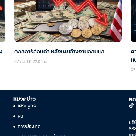
าง
ดอลลาร์อ่อนค่า หลังเผยจ้างงานอ่อนแอ
ดา
หน
07 ส.ค. 69 22:04 น.
07 
หมวดข่าว
ติด
เศรษฐกิจ
หุ้น
บริษ
ต่างประเทศ
888
ลุม