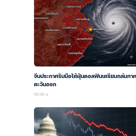
จีนประกาศรับมือไต้ฝุ่นดอลฟินเตรียมถล่มภา
ตะวันออก
00:39 น.