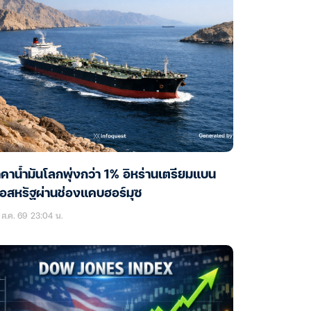
คาน้ำมันโลกพุ่งกว่า 1% อิหร่านเตรียมแบน
ือสหรัฐผ่านช่องแคบฮอร์มุซ
ส.ค. 69 23:04 น.