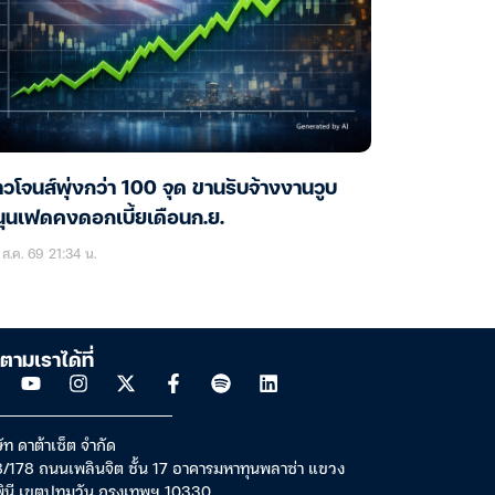
วโจนส์พุ่งกว่า 100 จุด ขานรับจ้างงานวูบ
ุนเฟดคงดอกเบี้ยเดือนก.ย.
ส.ค. 69 21:34 น.
ตามเราได้ที่
ัท ดาต้าเซ็ต จำกัด
/178 ถนนเพลินจิต ชั้น 17 อาคารมหาทุนพลาซ่า แขวง
พินี เขตปทุมวัน กรุงเทพฯ 10330