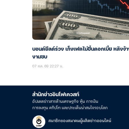
บอนด์ยีลด์ร่วง เก็งเฟดไม่ขึ้นดอกเบี้ย หลังจ้
งานซบ
07 ส.ค. 69 22:27 น.
สำนักข่าวอินโฟเควสท์
อัปเดตข่าวสารด้านเศรษฐกิจ หุ้น การเงิน
การลงทุน คริปโท และประเด็นน่าสนใจรอบโลก
สมาชิกของสมาคมผู้ผลิตข่าวออนไลน์