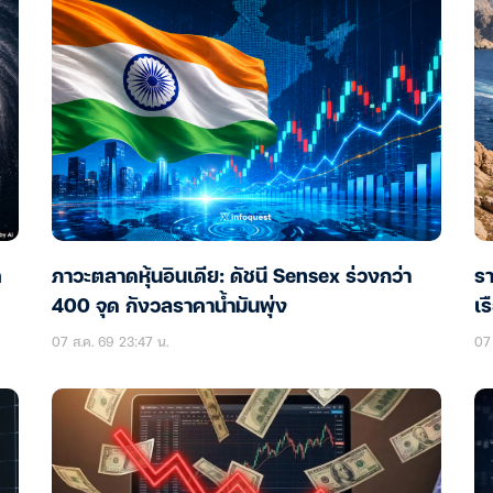
ค
ภาวะตลาดหุ้นอินเดีย: ดัชนี Sensex ร่วงกว่า
รา
400 จุด กังวลราคาน้ำมันพุ่ง
เร
07 ส.ค. 69 23:47 น.
07 