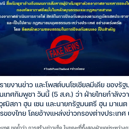
ายงานข่าว และโพสต์บนโซเชียลมีเดีย ของรัฐ
ทศกัมพูชา วันนี้ (5 ส.ค.) ว่า ฝ่ายไทยกำลั
ุฒิสภา ฮุน เซน และนายกรัฐมนตรี ฮุน มาเนต 
ของไทย โดยอ้างแหล่งข่าวกรองต่างประเทศ น
ศ ขอย้ำว่า การสร้างข่าวเท็จ ในขณะที่ทั้งสองฝ่ายอยู่ระหว่าง