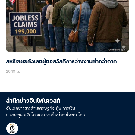
ราคาทองพักฐาน ขายทำกำไรฉุดตลาด หลังพุ่งแรงวาน
นี้
20:48 น.