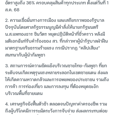
อัตราสูงถึง 36% ครอบคลุมสินค้าทุกประเภท ตั้งแต่วันที่ 1
ส.ค. 68
2. ความเชื่อมั่นทางการเมือง และเสถียรภาพของรัฐบาล
ปัจจุบันโดยศาลรัฐธรรมนูญมีคำสั่งให้นายกรัฐมนตรี
น.ส.แพทองธาร ชินวัตร หยุดปฏิบัติหน้าที่ชั่วคราว หลังมี
มติเอกฉันท์รับคำร้องของ สว. ที่กล่าวหาผู้นำรัฐบาลฝ่าฝืน
มาตรฐานจริยธรรมร้ายแรง กรณีปรากฏ “คลิปเสียง”
สนทนากับผู้นำกัมพูชา
3. สถานการณ์ความขัดแย้งบริเวณชายไทย-กัมพูชา ที่ยก
ระดับจนเกิดเหตุรุนแรงหลายระลอกในเขตชายแดน ส่งผล
ให้เกิดความหวาดกลัวและการอพยพของประชาชน รวมถึง
การค้า การท่องเที่ยว และการลงทุน ที่ต้องหยุดชะงัก
บริเวณพื้นที่ชายแดน
4. เศรษฐกิจยังฟื้นตัวช้า ตลอดจนปัญหาค่าครองชีพ รวม
ถึงผู้บริโภคมีการระมัดระวังการจับจ่าย ส่งผลกระทบต่อย