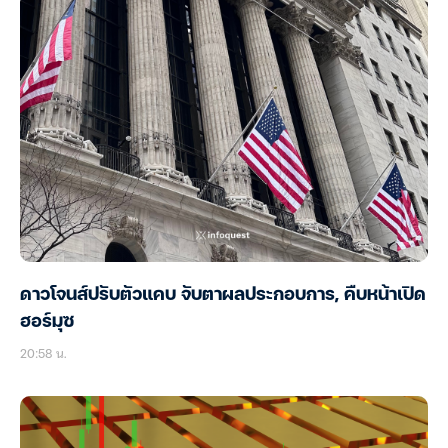
ททท. ร่วมมือกับ จุฬาฯ จัดสัมมนาทางวิชาการและการ
ตลาดเชิงรุก เผยเคล็ดลับปรับธุรกิจท่องเที่ยวไทย “ขาย
ได้ ขายดี ขายนาน”
21:05 น.