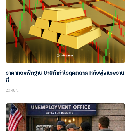
ดาวโจนส์ปรับตัวแคบ จับตาผลประกอบการ, คืบหน้าเปิด
ฮอร์มุซ
20:58 น.