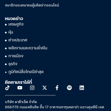
สหรัฐเผยตัวเลขผู้ขอสวัสดิการว่างงานต่ำกว่าคาด
20:19 น.
สำนักข่าวอินโฟเควสท์
อัปเดตข่าวสารด้านเศรษฐกิจ หุ้น การเงิน
การลงทุน คริปโท และประเด็นน่าสนใจรอบโลก
สมาชิกของสมาคมผู้ผลิตข่าวออนไลน์
หมวดข่าว
เศรษฐกิจ
หุ้น
ต่างประเทศ