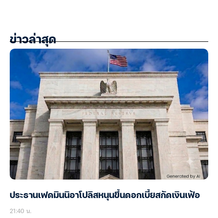
โดย สำนักข่าวอินโฟเควสท์ (07 ส.ค. 68)
ดัชนีความเชื่อมั่นหอการค้าไทย
,
วชิร คูณทวีเทพ
,
หอการค้าไทย
,
เศรษฐกิจไทย
ข่าวล่าสุด