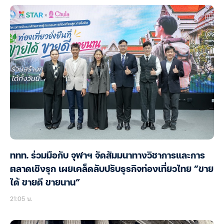
TITLE เผยผลงานโค้งแรก รายได้แตะ 2 พันลบ. รับ
ดีมานด์ภูเก็ตแกร่ง เตรียมโอนบิ๊กโปรเจกต์รับไฮซีซั่นต่อ
H2/69
21:12 น.