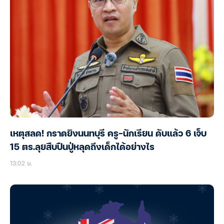
เหตุสลด! กราดยิงนนทบุรี ครู-นักเรียน ดับแล้ว 6 เจ็บ
15 ตร.ลุยสืบปืนปู่หลุดถึงเด็กได้อย่างไร
13:02 น.