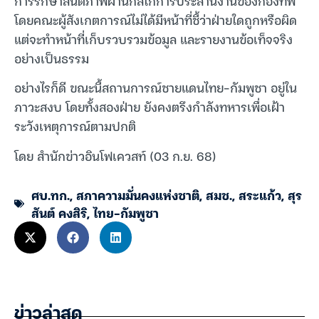
การรักษาสันติภาพผ่านกลไกการประสานงานของกองทัพ
โดยคณะผู้สังเกตการณ์ไม่ได้มีหน้าที่ชี้ว่าฝ่ายใดถูกหรือผิด
แต่จะทำหน้าที่เก็บรวบรวมข้อมูล และรายงานข้อเท็จจริง
อย่างเป็นธรรม
อย่างไรก็ดี ขณะนี้สถานการณ์ชายแดนไทย-กัมพูชา อยู่ใน
ภาวะสงบ โดยทั้งสองฝ่าย ยังคงตรึงกำลังทหารเพื่อเฝ้า
ระวังเหตุการณ์ตามปกติ
โดย สำนักข่าวอินโฟเควสท์ (03 ก.ย. 68)
ศบ.ทก.
,
สภาความมั่นคงแห่งชาติ
,
สมช.
,
สระแก้ว
,
สุร
สันต์ คงสิริ
,
ไทย-กัมพูชา
ข่าวล่าสุด