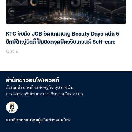
KTC จับมือ JCB อัดแคมเปญ Beauty Days ผนึก 5
ยักษ์ใหญ่บิวตี้ ปั๊มยอดรูดบัตรรับเทรนด์ Self-care
12:36 น.
สำนักข่าวอินโฟเควสท์
อัปเดตข่าวสารด้านเศรษฐกิจ หุ้น การเงิน
การลงทุน คริปโท และประเด็นน่าสนใจรอบโลก
สมาชิกของสมาคมผู้ผลิตข่าวออนไลน์