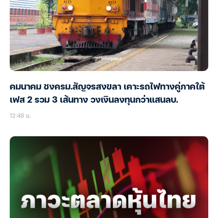
คมนาคม ชงครม.สัญจรสงขลา เคาะรถไฟทางคู่ภาคใต้
เฟส 2 รวม 3 เส้นทาง วงเงินลงทุนกว่าแสนลบ.
12:48 น.