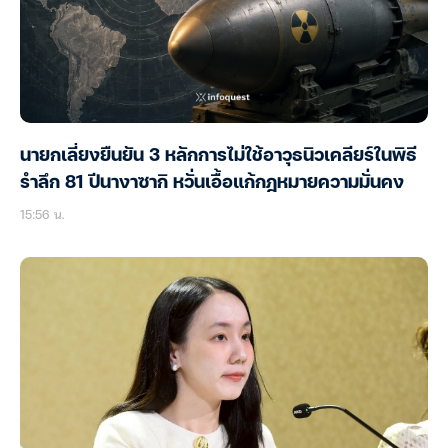
นายกเลี่ยงยืนยัน 3 หลักการไม่ใช้อาวุธนิวเคลียร์ในพิธี
รำลึก 81 ปีนางาซากิ หวั่นเอื้อแก้กฎหมายความมั่นคง
15:56 น.