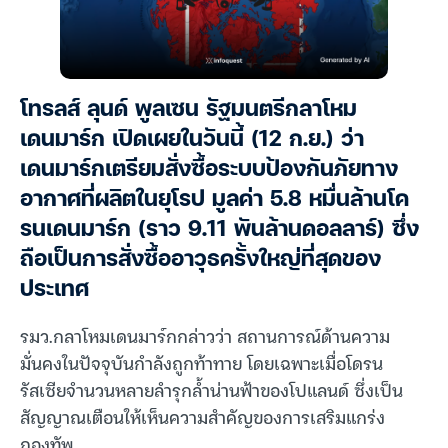
โทรลส์ ลุนด์ พูลเซน รัฐมนตรีกลาโหม
เดนมาร์ก เปิดเผยในวันนี้ (12 ก.ย.) ว่า
เดนมาร์กเตรียมสั่งซื้อระบบป้องกันภัยทาง
อากาศที่ผลิตในยุโรป มูลค่า 5.8 หมื่นล้านโค
รนเดนมาร์ก (ราว 9.11 พันล้านดอลลาร์) ซึ่ง
ถือเป็นการสั่งซื้ออาวุธครั้งใหญ่ที่สุดของ
ประเทศ
รมว.กลาโหมเดนมาร์กกล่าวว่า สถานการณ์ด้านความ
มั่นคงในปัจจุบันกำลังถูกท้าทาย โดยเฉพาะเมื่อโดรน
รัสเซียจำนวนหลายลำรุกล้ำน่านฟ้าของโปแลนด์ ซึ่งเป็น
สัญญาณเตือนให้เห็นความสำคัญของการเสริมแกร่ง
กองทัพ