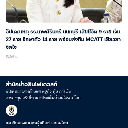
อัปเดตเหตุ รร.เทพศิรินทร์ นนทบุรี เสียชีวิต 9 ราย เจ็บ
27 ราย รักษาตัว 14 ราย พร้อมส่งทีม MCATT เยียวยา
จิตใจ
15:54 น.
สำนักข่าวอินโฟเควสท์
อัปเดตข่าวสารด้านเศรษฐกิจ หุ้น การเงิน
การลงทุน คริปโท และประเด็นน่าสนใจรอบโลก
สมาชิกของสมาคมผู้ผลิตข่าวออนไลน์