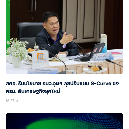
สศอ. รับนโยบาย รมว.อุตฯ ลุยปรับแผน S-Curve ชง
ครม. ดันเศรษฐกิจยุคใหม่
16:27 น.