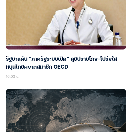
รัฐบาลดัน “ภาครัฐระบบเปิด” ลุยปราบโกง-โปร่งใส
หนุนไทยผงาดสมาชิก OECD
16:03 น.