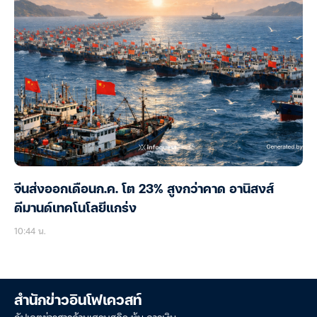
จีนส่งออกเดือนก.ค. โต 23% สูงกว่าคาด อานิสงส์
ดีมานด์เทคโนโลยีแกร่ง
10:44 น.
สำนักข่าวอินโฟเควสท์