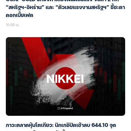
“สหรัฐฯ-อิหร่าน” และ “ตัวเลขแรงงานสหรัฐฯ” ชี้ชะตา
ดอกเบี้ยเฟด
10:50 น.
ภาวะตลาดหุ้นโตเกียว: นิกเกอิปิดเช้าลบ 644.10 จุด