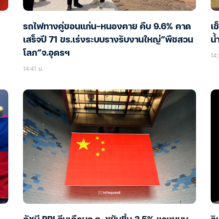
รถไฟทางคู่ขอนแก่น-หนองคาย คืบ 9.6% คาด
เช
เสร็จปี 71 ขร.เร่งระบบรางรับงานใหญ่”พืชสวน
น้
โลก”จ.อุดรฯ
14:
14:41 น.