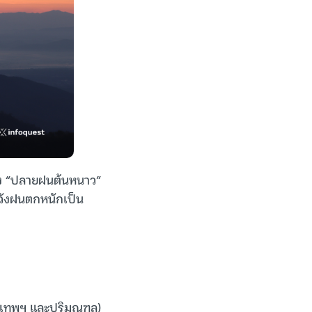
่วง “ปลายฝนต้นหนาว”
ะวังฝนตกหนักเป็น
งเทพฯ และปริมณฑล)