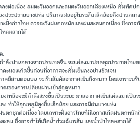
ลงต่อเนื่อง ลมตะวันออกและลมตะวันออกเฉียงเหนือ เริ่มพัดปกค
นองประปรายบางแห่ง ปริมาณฝนอยู่ในระดับเล็กน้อยถึงปานกลา
าะฝั่งอ่าวไทย ควรระวังฝนตกหนักและฝนสะสมต่อเนื่อง ซึ่งอาจทำ
่าไหลหลากได้
ค.
กำลังปานกลางจากประเทศจีน จะแผ่ลงมาปกคลุมประเทศไทยตอ
าคะนองเกิดขึ้นก่อนที่อากาศจะเริ่มเย็นลงอย่างชัดเจน
ภาคอีสานตอนบน จะเริ่มสัมผัสอากาศเย็นถึงหนาว โดยเฉพาะ
ญาณของการเปลี่ยนผ่านเข้าสู่ฤดูหนาว
ยงเหนือจะมีกำลังแรงขึ้นเป็นระยะ มวลอากาศเย็นแผ่ลงมาเป็นร
นลง ทำให้อุณหภูมิสูงขึ้นเล็กน้อย และอาจมีฝนบางแห่ง
ฝนตกชุกต่อเนื่อง โดยเฉพาะฝั่งอ่าวไทยที่มีโอกาสเกิดฝนตกหนักถ
สะสม ซึ่งอาจทำให้เกิดน้ำท่วมฉับพลัน และน้ำป่าไหลหลากได้