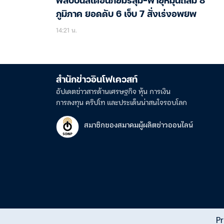
ฟิลิปปินส์เตือนภัยมรสุม-พายุหมุนถล่ม 8
ภูมิภาค ยอดดับ 6 เจ็บ 7 สั่งเร่งอพยพ
14:21 น.
สำนักข่าวอินโฟเควสท์
อัปเดตข่าวสารด้านเศรษฐกิจ หุ้น การเงิน
การลงทุน คริปโท และประเด็นน่าสนใจรอบโลก
สมาชิกของสมาคมผู้ผลิตข่าวออนไลน์
Pr