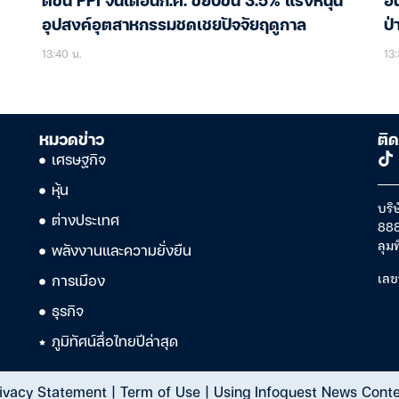
ดัชนี PPI จีนเดือนก.ค. ขยับขึ้น 3.5% แรงหนุน
อิ
อุปสงค์อุตสาหกรรมชดเชยปัจจัยฤดูกาล
ป่
13:40 น.
13:
หมวดข่าว
ติด
เศรษฐกิจ
หุ้น
บริษ
ต่างประเทศ
888
ลุม
พลังงานและความยั่งยืน
เลข
การเมือง
ธุรกิจ
ภูมิทัศน์สื่อไทยปีล่าสุด
ivacy Statement
|
Term of Use
|
Using Infoquest News Cont