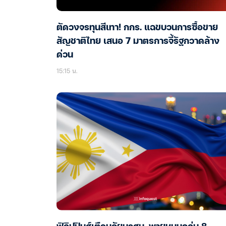
ตัดวงจรทุนสีเทา! กกร. แฉขบวนการซื้อขาย
สัญชาติไทย เสนอ 7 มาตรการจี้รัฐกวาดล้าง
ด่วน
15:15 น.