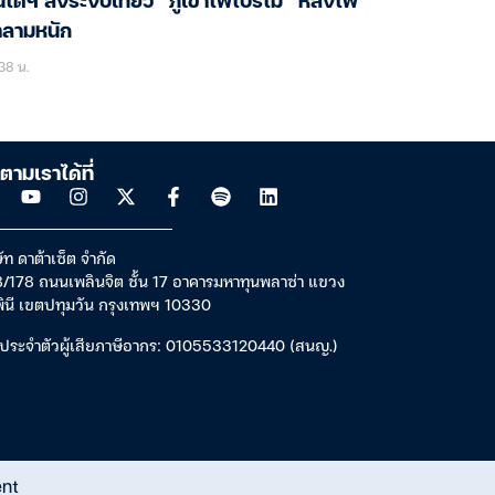
นโดฯ สั่งระงับเที่ยว “ภูเขาไฟโบร์โม” หลังไฟ
าลามหนัก
38 น.
ตามเราได้ที่
ัท ดาต้าเซ็ต จำกัด
/178 ถนนเพลินจิต ชั้น 17 อาคารมหาทุนพลาซ่า แขวง
พินี เขตปทุมวัน กรุงเทพฯ 10330
ประจำตัวผู้เสียภาษีอากร: 0105533120440 (สนญ.)
ent