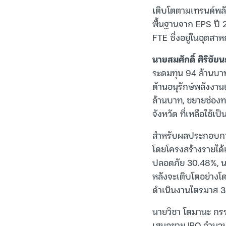
เติบโตตามเทรนด์พล
พื้นฐานจาก EPS ปี 2
FTE ซึ่งอยู่ในอุตสา
นายสมศักดิ์ ศิริชัย
ระดมทุน 94 ล้านบาท (
ด้านอนุรักษ์พลังงาน
ล้านบาท, ขยายช่องท
จังหวัด ที่เหลือใช้เ
สำหรับผลประกอบการ
โดยโครงสร้างรายได
ปลอดภัย 30.48%, นว
หลังจะเติบโตอย่างโ
ดำเนินงานไตรมาส 
นายวิชา โตมานะ กร
เสนอขาย IPO จำนวน 