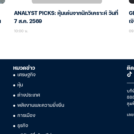
ANALYST PICKS: หุ้นเด่นจากนักวิเคราะห์ วันที่
GD
น
7 ส.ค. 2569
เง
10:00 น.
09
หมวดข่าว
ติด
เศรษฐกิจ
หุ้น
บริษ
ต่างประเทศ
888
ลุม
พลังงานและความยั่งยืน
เลข
การเมือง
ธุรกิจ