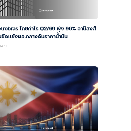
trobras โกยกำไร Q2/69 พุ่ง 96% อานิสงส์
ขัดแย้งตอ.กลางดันราคาน้ำมัน
14 น.