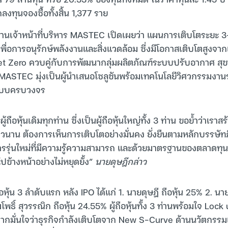
กลงทุนจองซื้อทั้งสิ้น 1,377 ราย
นเจ้าหน้าที่บริหาร MASTEC เปิดเผยว่า แผนการเติบโตระยะ 3–
พื่อการอนุรักษ์พลังงานและสิ่งแวดล้อม ซึ่งมีโอกาสเติบโตสูงจ
ู่ Net Zero ควบคู่กับการพัฒนากลุ่มผลิตภัณฑ์ระบบปรับอากาศ ส
ย MASTEC มุ่งเป็นผู้นำเสนอโซลูชันพร้อมเทคโนโลยีวิศวกรรมงาน
มแบบครบวงจร
้ถือหุ้นเดิมทุกท่าน ซึ่งเป็นผู้ถือหุ้นใหญ่ทั้ง 3 ท่าน ขอย้ำว่าเราสร้
าวนาน ต้องการเห็นการเติบโตอย่างมั่นคง ยั่งยืนตามหลักบรรษัท
ิหารรุ่นใหม่ที่มีความรู้ความสามารถ และด้วยมาตรฐานของตลาดทุน
ข้างหน้าอย่างไม่หยุดยั้ง”
นายดุษฎีกล่าว
ือหุ้น 3 ลำดับแรก หลัง IPO ได้แก่ 1. นายดุษฎี ถือหุ้น 25% 2. 
โพธิ์ สุวรรณิก ถือหุ้น 24.55% ผู้ถือหุ้นทั้ง 3 ท่านพร้อมใจ Lock u
งจากมั่นใจว่าธุรกิจกำลังเติบโตจาก New S-Curve ด้านนวัตกรรม