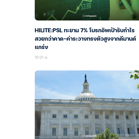
HILITE:PSL ทะยาน 7% โบรกอัพเป้ารับกำไร
สวยกว่าคาด-ค่าระวางทรงตัวสูงจากดีมานด์
แกร่ง
10:21 น.