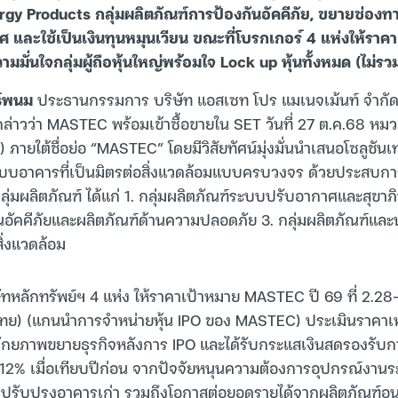
ergy Products กลุ่มผลิตภัณฑ์การป้องกันอัคคีภัย, ขยายช่อง
 และใช้เป็นเงินทุนหมุนเวียน ขณะที่โบรกเกอร์ 4 แห่งให้ราค
มั่นใจกลุ่มผู้ถือหุ้นใหญ่พร้อมใจ Lock up หุ้นทั้งหมด (ไม่รว
ธ์พนม
ประธานกรรมการ บริษัท แอสเซท โปร แมเนจเม้นท์ จำกัด 
ล่าวว่า MASTEC พร้อมเข้าซื้อขายใน SET วันที่ 27 ต.ค.68 หม
) ภายใต้ชื่อย่อ “MASTEC” โดยมีวิสัยทัศน์มุ่งมั่นนำเสนอโซลูชันเ
บอาคารที่เป็นมิตรต่อสิ่งแวดล้อมแบบครบวงจร ด้วยประสบการณ
ุ่มผลิตภัณฑ์ ได้แก่ 1. กลุ่มผลิตภัณฑ์ระบบปรับอากาศและสุขาภิ
นอัคคีภัยและผลิตภัณฑ์ด้านความปลอดภัย 3. กลุ่มผลิตภัณฑ์และ
ิ่งแวดล้อม
ัทหลักทรัพย์ฯ 4 แห่ง ให้ราคาเป้าหมาย MASTEC ปี 69 ที่ 2.2
ไทย) (แกนนำการจำหน่ายหุ้น IPO ของ MASTEC) ประเมินราคา
ักยภาพขยายธุรกิจหลังการ IPO และได้รับกระแสเงินสดรองรับก
12% เมื่อเทียบปีก่อน จากปัจจัยหนุนความต้องการอุปกรณ์งานร
รับปรุงอาคารเก่า รวมถึงโอกาสต่อยอดรายได้จากผลิตภัณฑ์อนุร