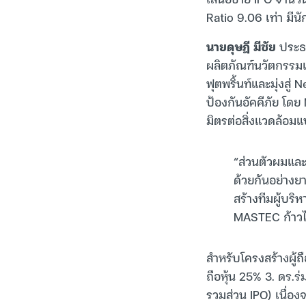
Ratio 9.06 เท่า มีนั
นายดุษฎี มีชัย
ประธา
ผลิตภัณฑ์นวัตกรรมเ
ฟุตพริ้นท์และมุ่งส
ป้องกันอัคคีภัย โด
มิตรต่อสิ่งแวดล้อ
“ส่วนตัวผมและผู
ด้วยกันอย่างย
สร้างทีมผู้บร
MASTEC ก้าวไป
สำหรับโครงสร้างผู้ถ
ถือหุ้น 25% 3. ดร.ร่ม
รวมส่วน IPO) เนื่อ