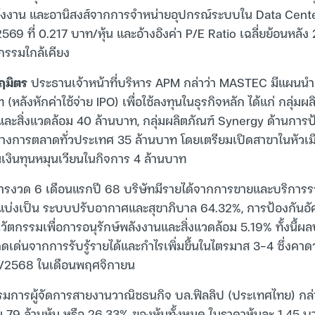
ังงาน และอานิสงส์จากการจำหน่ายอุปกรณ์ระบบใน Data Center
569 ที่ 0.217 บาท/หุ้น และอ้างอิงค่า P/E Ratio เฉลี่ยย้อนหลั
หกรรมใกล้เคียง
นฤมิตร
ประธานเจ้าหน้าที่บริหาร APM กล่าว่า MASTEC มีแผนนำเง
หลังหักค่าใช้จ่าย IPO) เพื่อใช้ลงทุนในธุรกิจหลัก ได้แก่ กลุ่ม
และสิ่งแวดล้อม 40 ล้านบาท, กลุ่มผลิตภัณฑ์ Synergy ด้านการป้
างการตลาดทั่วประเทศ 35 ล้านบาท โดยเตรียมเปิดสาขาในหัวเม
ป็นเงินทุนหมุนเวียนในกิจการ 4 ล้านบาท
งวด 6 เดือนแรกปี 68 บริษัทมีรายได้จากการขายและบริการร
้แบ่งเป็น ระบบปรับอากาศและสุขาภิบาล 64.32%, การป้องกันอั
ัตกรรมเพื่อการอนุรักษ์พลังงานและสิ่งแวดล้อม 5.19% ทั้งนี้ผ
ดดเด่นจากการรับรู้รายได้และกำไรเพิ่มขึ้นในไตรมาส 3-4 ซึ่งค
3/2568 ในเดือนพฤศจิกายน
รมการผู้จัดการสายงานวาณิชธนกิจ บล.ฟิลลิป (ประเทศไทย) กล
79 ล้านหุ้น หรือ 26.33% ของหุ้นทั้งหมด ในราคาหุ้นละ 1.45 บ