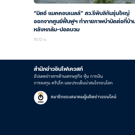
“มิตช์ แมคคอนเนลล์” สว.รีพับลิกันรุ่นใหญ่
ออกจากศูนย์ฟื้นฟูฯ ทำกายภาพบำบัดต่อที่บ้า
หลังหกล้ม-ปอดบวม
10:12 น.
สำนักข่าวอินโฟเควสท์
อัปเดตข่าวสารด้านเศรษฐกิจ หุ้น การเงิน
การลงทุน คริปโท และประเด็นน่าสนใจรอบโลก
สมาชิกของสมาคมผู้ผลิตข่าวออนไลน์