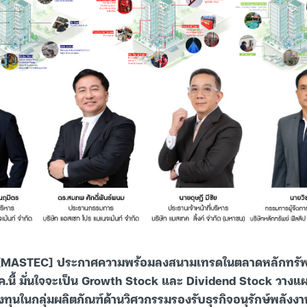
์ [MASTEC] ประกาศความพร้อมลงสนามเทรดในตลาดหลักทรัพ
.ค.นี้ มั่นใจจะเป็น Growth Stock และ Dividend Stock วางแ
งทุนในกลุ่มผลิตภัณฑ์ด้านวิศวกรรมรองรับธุรกิจอนุรักษ์พลังง