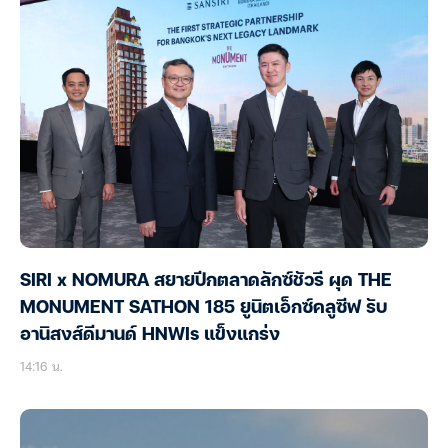
SIRI x NOMURA สยายปีกตลาดลักซ์ชัวรี ผุด THE
MONUMENT SATHON 185 ยูนิตเอ็กซ์คลูซีฟ รับ
อานิสงส์ดีมานด์ HNWIs แข็งแกร่ง
14:16 น.