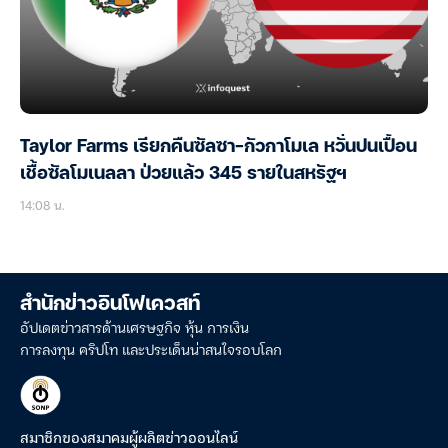
Taylor Farms เรียกคืนซัลซา-กัวกาโมเล หวั่นปนเปื้อน
เชื้อซัลโมเนลลา ป่วยแล้ว 345 รายในสหรัฐฯ
14:08 น.
สำนักข่าวอินโฟเควสท์
อัปเดตข่าวสารด้านเศรษฐกิจ หุ้น การเงิน
การลงทุน คริปโท และประเด็นน่าสนใจรอบโลก
สมาชิกของสมาคมผู้ผลิตข่าวออนไลน์