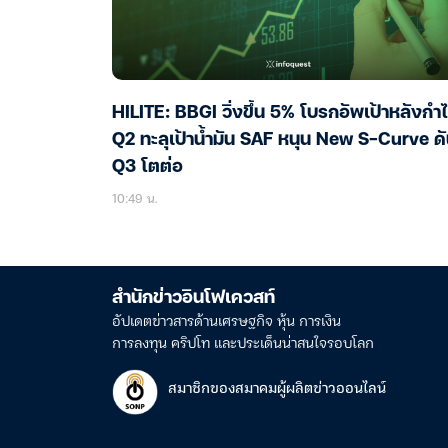
HILITE: BBGI วิ่งขึ้น 5% โบรกอัพเป้าหลังกำ
Q2 ทะลุเป้าน้ำมัน SAF หนุน New S-Curve ด
Q3 โตต่อ
10:49 น.
สำนักข่าวอินโฟเควสท์
อัปเดตข่าวสารด้านเศรษฐกิจ หุ้น การเงิน
การลงทุน คริปโท และประเด็นน่าสนใจรอบโลก
สมาชิกของสมาคมผู้ผลิตข่าวออนไลน์