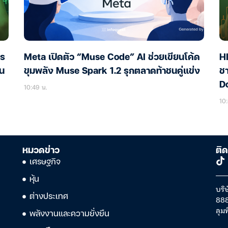
ไร
Meta เปิดตัว “Muse Code” AI ช่วยเขียนโค้ด
HI
ัน
ขุมพลัง Muse Spark 1.2 รุกตลาดท้าชนคู่แข่ง
ชา
D
10:49 น.
10:
หมวดข่าว
ติด
เศรษฐกิจ
หุ้น
บริษ
ต่างประเทศ
888
ลุม
พลังงานและความยั่งยืน