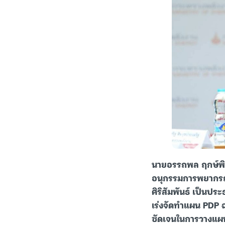
นายอรรถพล ฤกษ์พิบ
อนุกรรมการพยากรณ
ศิริสัมพันธ์ เป็นป
เร่งจัดทำแผน PDP ฉ
ชัดเจนในการวางแผนพ