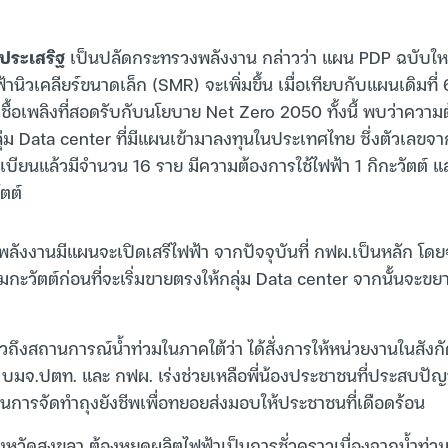
ขประเสริฐ
เป็นปลัดกระทรวงพลังงาน กล่าวว่า แผน PDP ฉบับใหม
านิวเคลียร์ขนาดเล็ก (SMR) จะเพิ่มขึ้น เมื่อเทียบกับแผนเดิมที่
เชื้อเพลิงที่สอดรับกับนโยบาย Net Zero 2050 ทั้งนี้ พบว่าความต
่ม Data center ที่มีแผนเข้ามาลงทุนในประเทศไทย ซึ่งตัวเลขจาก
บียนแล้วมีจำนวน 16 ราย มีความต้องการใช้ไฟฟ้า 1 กิกะวัตต์ และท
ตต์
ังงานมีแผนจะเปิดเสรีไฟฟ้า จากปัจจุบันที่ กฟผ.เป็นหลัก โดยจ
กะวัตต์ก่อนที่จะเริ่มขายตรงให้กลุ่ม Data center จากนั้นจะขยาย
าวถึงสถานการณ์น้ำท่วมในภาคใต้ว่า ได้สั่งการให้หน่วยงานในสั
ด บมจ.ปตท. และ กฟผ. เร่งช่วยเหลือพี่น้องประชาชนที่ประสบปัญ
การจัดทำถุงยังชีพเพื่อทยอยส่งมอบให้ประชาชนที่เดือดร้อน
งหวัดสงขลา ต้องหยุดผลิตไฟฟ้าเป็นการชั่วคราวเนื่องจากน้ำท่วม