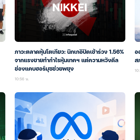
ภาวะตลาดหุ้นโตเกียว: นิกเกอิปิดเช้าร่วง 1.56%
ออ
จากแรงขายทำกำไรหุ้นเทคฯ แต่ความหวังดีล
สภ
ช่องแคบฮอร์มุซช่วยพยุง
10:
10:56 น.