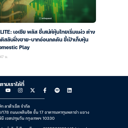
LITE: เอเซีย พลัส ชี้เสน่ห์หุ้นไทยเริ่มแผ่ว ต่าง
ติสลับฝั่งขาย-บาทอ่อนกดดัน ชี้เป้าเก็บหุ้น
omestic Play
47 น.
ตามเราได้ที่
ัท ดาต้าเซ็ต จำกัด
/178 ถนนเพลินจิต ชั้น 17 อาคารมหาทุนพลาซ่า แขวง
พินี เขตปทุมวัน กรุงเทพฯ 10330