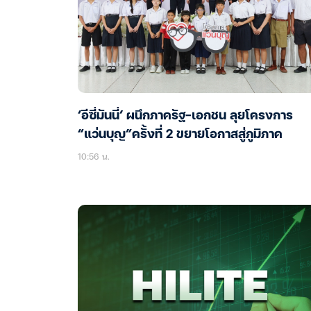
‘อีซี่มันนี่’ ผนึกภาครัฐ-เอกชน ลุยโครงการ
“แว่นบุญ”ครั้งที่ 2 ขยายโอกาสสู่ภูมิภาค
10:56 น.