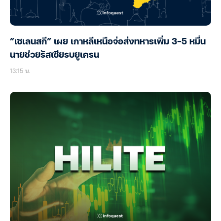
“เซเลนสกี” เผย เกาหลีเหนือจ่อส่งทหารเพิ่ม 3-5 หมื่น
นายช่วยรัสเซียรบยูเครน
13:15 น.