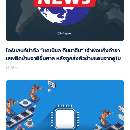
ไอร์แลนด์นำตัว “แดเนียล คินนาฮัน” เจ้าพ่อแก๊งค้ายา
เสพติดข้ามชาติขึ้นศาล หลังถูกส่งตัวข้ามแดนจากดูไบ
13:25 น.