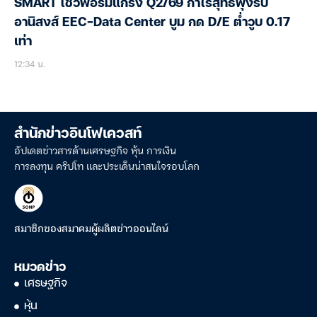
SMART โชว์ฟอร์มแกร่ง Q2/69 กำไรสุทธิพุ่งรับ
อานิสงส์ EEC-Data Center บูม กด D/E ต่ำวูบ 0.17
เท่า
12:34 น.
สำนักข่าวอินโฟเควสท์
อัปเดตข่าวสารด้านเศรษฐกิจ หุ้น การเงิน
การลงทุน คริปโท และประเด็นน่าสนใจรอบโลก
สมาชิกของสมาคมผู้ผลิตข่าวออนไลน์
หมวดข่าว
เศรษฐกิจ
หุ้น